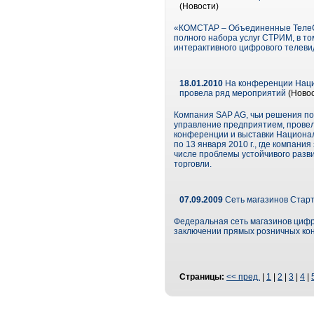
(Новости)
«КОМСТАР – Объединенные ТелеС
полного набора услуг СТРИМ, в то
интерактивного цифрового телевид
18.01.2010
На конференции Наци
провела ряд мероприятий
(Новос
Компания SAP AG, чьи решения по
управление предприятием, провел
конференции и выставки Национал
по 13 января 2010 г., где компан
числе проблемы устойчивого разви
торговли.
07.09.2009
Сеть магазинов Старт
Федеральная сеть магазинов цифро
заключении прямых розничных кон
Страницы:
<< пред.
|
1
|
2
|
3
|
4
|