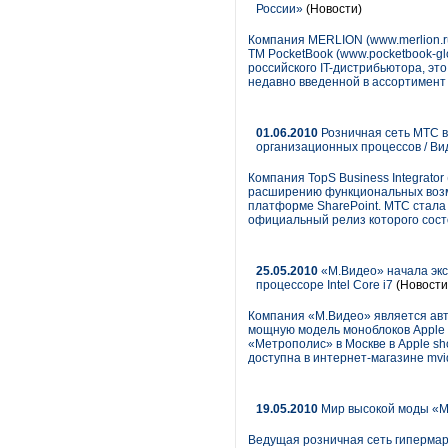
России»
(Новости)
Компания MERLION (www.merlion.r
ТМ PocketBook (www.pocketbook-gl
российского IT-дистрибьютора, эт
недавно введенной в ассортимент
01.06.2010
Розничная сеть МТС в
организационных процессов / Ви
Компания TopS Business Integrator
расширению функциональных возм
платформе SharePoint. МТС стала
официальный релиз которого состо
25.05.2010
«М.Видео» начала экс
процессоре Intel Core i7
(Новости
Компания «М.Видео» является ав
мощную модель моноблоков Apple 
«Метрополис» в Москве в Apple sho
доступна в интернет-магазине mvi
19.05.2010
Мир высокой моды «М
Ведущая розничная сеть гипермар