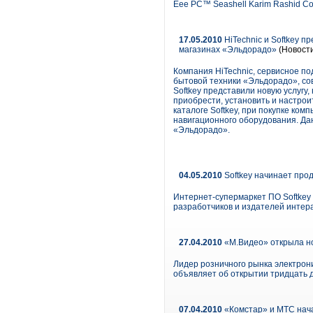
Eee PC™ Seashell Karim Rashid Col
17.05.2010
HiTechnic и Softkey п
магазинах «Эльдорадо»
(Новост
Компания HiTechnic, сервисное по
бытовой техники «Эльдорадо», со
Softkey представили новую услугу
приобрести, установить и настро
каталоге Softkey, при покупке ком
навигационного оборудования. Да
«Эльдорадо».
04.05.2010
Softkey начинает прода
Интернет-супермаркет ПО Softkey 
разработчиков и издателей интерак
27.04.2010
«М.Видео» открыла но
Лидер розничного рынка электрон
объявляет об открытии тридцать д
07.04.2010
«Комстар» и МТС нача