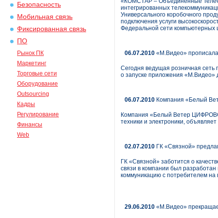
«КОМСТАР – Объединенные ТелеС
Безопасность
интегрированных телекоммуникаци
Универсального коробочного про
Мобильная связь
подключения услуги высокоскорос
Федеральной сети компьютерных ц
Фиксированная связь
ПО
Рынок ПК
06.07.2010
«М.Видео» прописалас
Маркетинг
Сегодня ведущая розничная сеть 
Торговые сети
о запуске приложения «М.Видео» 
Оборудование
Outsourcing
06.07.2010
Компания «Белый Вете
Кадры
Регулирование
Компания «Белый Ветер ЦИФРОВОЙ
техники и электроники, объявляет 
Финансы
Web
02.07.2010
ГК «Связной» предлаг
ГК «Связной» заботится о качеств
связи в компании был разработан
коммуникацию с потребителем на 
29.06.2010
«М.Видео» прекращает