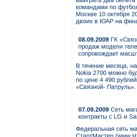
выиграть два билета
командами по футбол
Москве 10 октября 20
двоих в ЮАР на фин
08.09.2009
ГК «Связ
продаж модели телеф
сопровождает масш
В течение месяца, на
Nokia 2700 можно бу
по цене 4 490 рублей
«Связной- Патруль».
07.09.2009
Сеть маг
контракты с LG и S
Федеральная сеть ма
СтартМастер (www.st