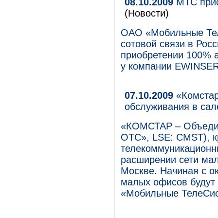
08.10.2009
МТС прио
(Новости)
ОАО «Мобильные Тел
сотовой связи в Росс
приобретении 100% 
у компании EWINSER 
07.10.2009
«Комстар
обслуживания в са
«КОМСТАР – Объеди
ОТС», LSE: CMST), 
телекоммуникационны
расширении сети ма
Москве. Начиная с о
малых офисов будут
«Мобильные ТелеСи