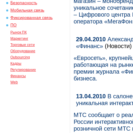
магазин – монобрен
Безопасность
уникальное сочетани
Мобильная связь
– Цифрового центра 
Фиксированная связь
оператора «МегаФон
ПО
Рынок ПК
29.04.2010
Александ
Маркетинг
Торговые сети
«Финанс»
(Новости)
Оборудование
«Евросеть», крупней
Outsourcing
Кадры
работающая на рынке
Регулирование
премии журнала «Фи
Финансы
бизнеса.
Web
13.04.2010
В салоне
уникальная интерак
МТС сообщает о реал
России интерактивно
розничной сети МТС 