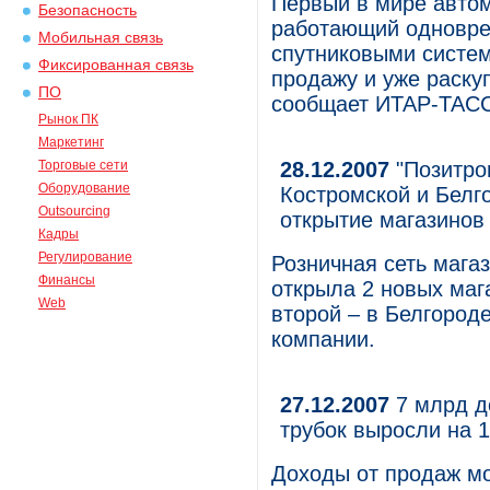
Первый в мире автом
Безопасность
работающий одновре
Мобильная связь
спутниковыми систе
Фиксированная связь
продажу и уже раску
ПО
сообщает ИТАР-ТАСС
Рынок ПК
Маркетинг
Торговые сети
28.12.2007
"Позитро
Оборудование
Костромской и Белг
Outsourcing
открытие магазинов
Кадры
Регулирование
Розничная сеть мага
Финансы
открыла 2 новых мага
Web
второй – в Белгород
компании.
27.12.2007
7 млрд д
трубок выросли на 
Доходы от продаж мо