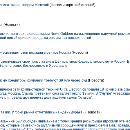
а золотым партнером Microsoft
(Новости короткой строкой)
ь»
(Новости)
лючил контракт с оператором News Outdoor на размещение наружной реклам
вшей новый принцип продажи рекламных поверхностей
» усиливает свои позиции в центре России
(Новости)
увеличивает свое присутствие в Центральном федеральном округе России. В
 Зеленограде, Воскресенске и Ярославле.
иски/ Кредиторы компании требуют $9 млн через суд
(Новости)
ичной сети компьютерной техники Ultra Electronics подали 18 исков о взыска
суда Москвы. Сумма претензий составляет около $9 млн. В "Ультре" утверждаю
ет, и предлагают вернуть долг акциями самой "Ультры".
азии. Игроки рынка отметились на «день дурака»
(Новости)
ака» - не был обойден вниманием с точки зрения розыгрыша игроками отече
ов, которые отметились шутливыми сообщениями и пресс-релизами. Правда, 
сти, «Комстар-ОТС», работающий на рынке широкополосного доступа под ма