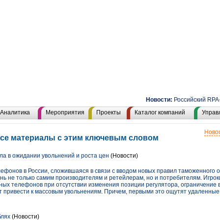
Новости:
Российский RPA-рын
Аналитика
Мероприятия
Проекты
Каталог компаний
Управ
Новос
все материалы с этим ключевым словом
ла в ожидании увольнений и роста цен
(Новости)
ефонов в России, сложившаяся в связи с вводом новых правил таможенного
знь не только самим производителям и ретейлерам, но и потребителям. Игро
ых телефонов при отсутствии изменения позиции регулятора, ограничение в
т привести к массовым увольнениям. Причем, первыми это ощутят удаленные 
блях
(Новости)