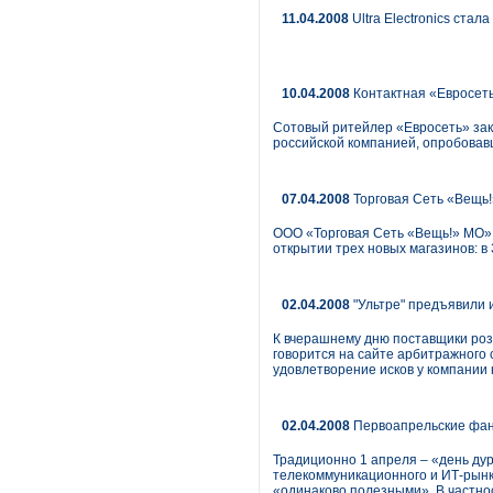
11.04.2008
Ultra Electronics стал
10.04.2008
Контактная «Евросет
Сотовый ритейлер «Евросеть» зак
российской компанией, опробова
07.04.2008
Торговая Сеть «Вещь!
ООО «Торговая Сеть «Вещь!» МО» 
открытии трех новых магазинов: в
02.04.2008
"Ультре" предъявили 
К вчерашнему дню поставщики розн
говорится на сайте арбитражного 
удовлетворение исков у компании н
02.04.2008
Первоапрельские фант
Традиционно 1 апреля – «день дур
телекоммуникационного и ИТ-рынк
«одинаково полезными». В частно