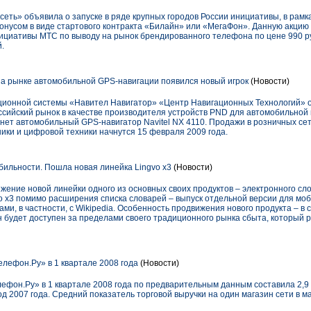
сеть» объявила о запуске в ряде крупных городов России инициативы, в рамк
нусом в виде стартового контракта «Билайн» или «МегаФон». Данную акцию 
ициативы МТС по выводу на рынок брендированного телефона по цене 990 ру
.
 На рынке автомобильной GPS-навигации появился новый игрок
(Новости)
ационной системы «Навител Навигатор» «Центр Навигационных Технологий» 
ссийский рынок в качестве производителя устройств PND для автомобильной
нет автомобильный GPS-навигатор Navitel NX 4110. Продажи в розничных сет
ники и цифровой техники начнутся 15 февраля 2009 года.
бильности. Пошла новая линейка Lingvo x3
(Новости)
ение новой линейки одного из основных своих продуктов – электронного сл
 x3 помимо расширения списка словарей – выпуск отдельной версии для моб
ми, в частности, с Wikipedia. Особенность продвижения нового продукта – в 
 он будет доступен за пределами своего традиционного рынка сбыта, который 
елефон.Ру» в 1 квартале 2008 года
(Новости)
ефон.Ру» в 1 квартале 2008 года по предварительным данным составила 2,9 
д 2007 года. Средний показатель торговой выручки на один магазин сети в ма