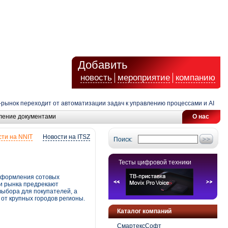
Добавить
новость
мероприятие
компанию
ок переходит от автоматизации задач к управлению процессами и AI
ление документами
О нас
ти на NNIT
Новости на ITSZ
Поиск:
Тесты цифровой техники
 оформления сотовых
ки рынка предрекают
ыбора для покупателей, а
от крупных городов регионы.
Каталог компаний
СмартексСофт