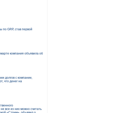
ы по GRP, став первой
 марте компания объявила об
нии долгов с компании,
т, что денег на
ственного
не все из них можно считать
ркой «Стрим», объявил о