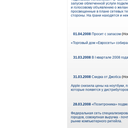
запуске облегченной услуги подк
и голосовому объявлению о желани
просвещенные в плане сетевых те
стороны. На грани находятся и не
01.04.2008
Просит с запасом
(Но
«Торговый дом «Евросеть» собирае
31.03.2008
В I квартале 2008 год
31.03.2008
Скидка от Джобса
(Но
Apple снизила цены на ноутбуки, 
которые появятся у дистрибуторов
28.03.2008
«Позитроника» подвел
Федеральная сеть специализирова
городов, совокупная выручка - по
рынке компьютерного ритейла.