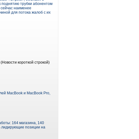
к поднятию трубки абонентом
ь сейчас наименее
иной для потока жалоб с их
(Новости короткой строкой)
елей MacBook и MacBook Pro,
боты: 164 магазина, 140
ть лидирующие позиции на