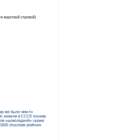
и короткой строкой)
до же было чем-то
я, нежели в СССР, посему
вали «шоколадной» серию
800 chocolate platinum.