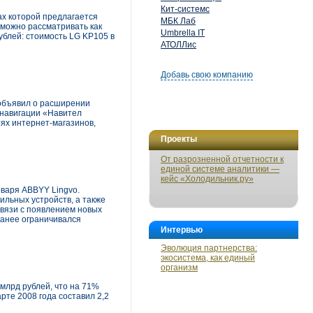
Кит-системс
ах которой предлагается
МБК Лаб
можно рассматривать как
Umbrella IT
блей: стоимость LG KP105 в
АТОЛЛис
Добавь свою компанию
объявил о расширении
 навигации «Навител
ях интернет-магазинов,
Проекты
От разрозненной отчетности к
единой системе аналитики —
кейс «Холодильник.ру»
оваря ABBYY Lingvo.
ильных устройств, а также
связи с появлением новых
ранее ограничивался
Интервью
Эволюция партнерства:
экосистема, как единый
организм
млрд рублей, что на 71%
рте 2008 года составил 2,2