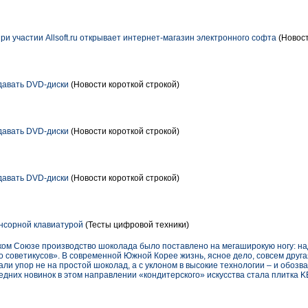
и участии Allsoft.ru открывает интернет-магазин электронного софта
(Новост
давать DVD-диски
(Новости короткой строкой)
давать DVD-диски
(Новости короткой строкой)
давать DVD-диски
(Новости короткой строкой)
нсорной клавиатурой
(Тесты цифровой техники)
ком Союзе производство шоколада было поставлено на мегаширокую ногу: на
 советикусов». В современной Южной Корее жизнь, ясное дело, совсем друга
ли упор не на простой шоколад, а с уклоном в высокие технологии – и обоз
едних новинок в этом направлении «кондитерского» искусства стала плитка KE