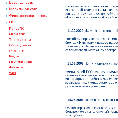
Безопасность
Сеть салонов сотовой связи «Евро
Мобильная связь
бюджетный телефон LG KP105 с бо
альтернативу «антикризисной» ин
Фиксированная связь
«Евросети» составляет 987 рублей
ПО
Рынок ПК
11.02.2009
«Navitel» стартовал.
Маркетинг
Российский производитель навиг
Торговые сети
бренда «Навител» и выходе на ро
Оборудование
Навигатор». Первым в линейке ста
салонах связи, магазинах электро
Outsourcing
Кадры
Регулирование
15.08.2008
По пути онлайна и мо
Финансы
Компания ABBYY начинает продвиж
Web
Основные новшества нового Lingvo
интеграция с онлайновыми сервиса
языковых пар, к концу этого года
русскоязычной аудиторией.
15.04.2008
Итоги работы сети «Т
Общая торговая выручка сети «Тел
больше, чем за аналогичный перио
млн рублей.