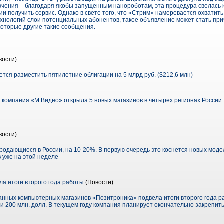
лючения – благодаря якобы запущенным нанороботам, эта процедура свелась 
и получить сервис. Однако в свете того, что «Стрим» намеревается охватит
хнологий слои потенциальных абонентов, такое объявление может стать прич
которые другие такие сообщения.
вости)
тся разместить пятилетние облигации на 5 млрд руб. ($212,6 млн)
а компания «М.Видео» открыла 5 новых магазинов в четырех регионах России.
вости)
продающиеся в России, на 10-20%. В первую очередь это коснется новых мод
 уже на этой неделе
а итоги второго года работы
(Новости)
нных компьютерных магазинов «Позитроника» подвела итоги второго года ра
чти 200 млн. долл. В текущем году компания планирует окончательно закрепи