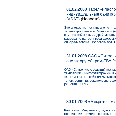
01.02.2008
Тарелке паспо
индивидуальные санитар
(VSAT)
(Новости)
Это следует из постановления, п
зарегистрированного Минюстом (к
спутниковой связи Андрей Механи
размера не наносят вред здоровью
либерализована. Представитель Р
31.01.2008
ОАО «Ситроник
оператору «Стрим-ТВ»
(Н
ОАО «Ситроникс», ведущий поста
технологий и микроэлектроники в 
«Стрим-ТВ», российским мультисе
телевидения, широкополосного до
решения FORIS.
30.01.2008
«Микротест» с
Компания «Микротест», лидер росс
реализации наиболее сложных про