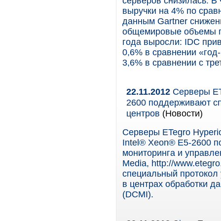
серверов снизилась. В 
выручки на 4% по срав
данным Gartner снижени
общемировые объемы по
года выросли: IDC при
0,6% в сравнении «год-
3,6% в сравнении с тре
22.11.2012
Серверы ETe
2600 поддерживают сп
центров
(Новости)
Серверы ETegro Hyperi
Intel® Xeon® E5-2600 
мониторинга и управлени
Media, http://www.etegr
специальный протокол
в центрах обработки да
(DCMI).