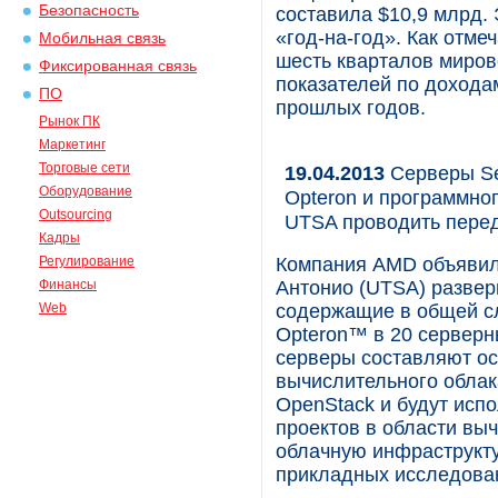
Безопасность
составила $10,9 млрд. 
«год-на-год». Как отме
Мобильная связь
шесть кварталов миров
Фиксированная связь
показателей по дохода
ПО
прошлых годов.
Рынок ПК
Маркетинг
Торговые сети
19.04.2013
Серверы Se
Оборудование
Opteron и программно
Outsourcing
UTSA проводить пере
Кадры
Регулирование
Компания AMD объявила
Финансы
Антонио (UTSA) разве
Web
содержащие в общей с
Opteron™ в 20 серверн
серверы составляют о
вычислительного облак
OpenStack и будут исп
проектов в области вы
облачную инфраструкту
прикладных исследова