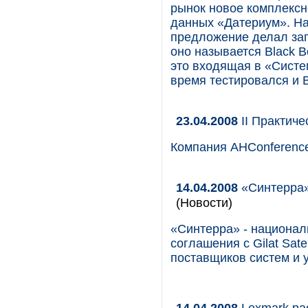
рынок новое комплексн
данных «Датериум». На
предложение делал зап
оно называется Black B
это входящая в «Систе
время тестировался и B
23.04.2008
II Практиче
Компания AHConference
14.04.2008
«Синтерра» 
(Новости)
«Синтерра» - национал
соглашения с Gilat Sat
поставщиков систем и у
14.04.2008
Lexmark ра