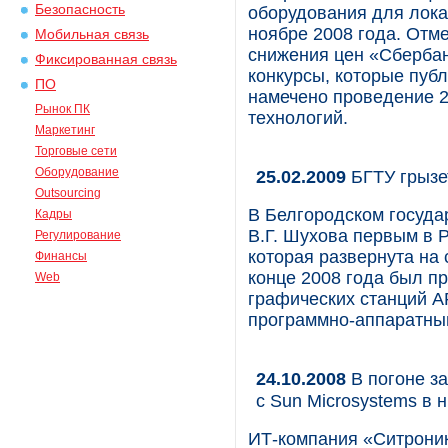
Безопасность
оборудования для лока
ноябре 2008 года. Отм
Мобильная связь
снижения цен «Сбербан
Фиксированная связь
конкурсы, которые публи
ПО
намечено проведение 
Рынок ПК
технологий.
Маркетинг
Торговые сети
Оборудование
25.02.2009
БГТУ грызе
Outsourcing
В Белгородском госуда
Кадры
В.Г. Шухова первым в 
Регулирование
которая развернута на
Финансы
конце 2008 года был п
Web
графических станций A
программно-аппаратны
24.10.2008
В погоне з
с Sun Microsystems в
ИТ-компания «Ситроник