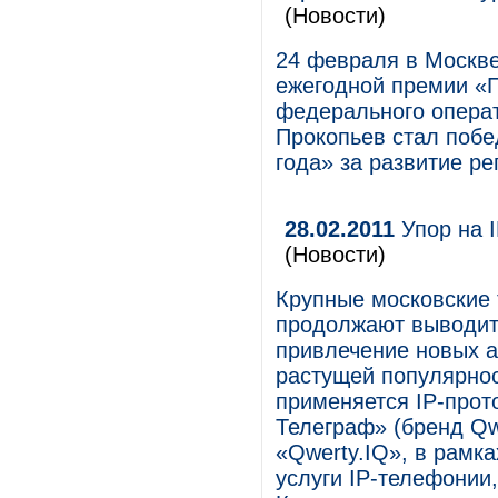
(Новости)
24 февраля в Москв
ежегодной премии «П
федерального опера
Прокопьев стал поб
года» за развитие ре
28.02.2011
Упор на I
(Новости)
Крупные московские
продолжают выводить
привлечение новых а
растущей популярнос
применяется IP-прот
Телеграф» (бренд Qw
«Qwerty.IQ», в рамк
услуги IP-телефонии