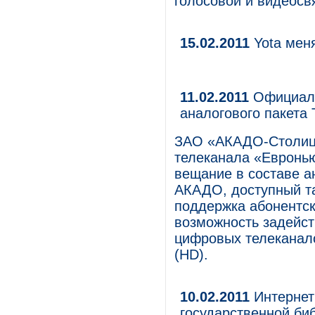
голосовой и видеосв
15.02.2011
Yota мен
11.02.2011
Официаль
аналогового пакета
ЗАО «АКАДО-Столица
телеканала «Евронью
вещание в составе а
АКАДО, доступный та
поддержка абонентс
возможность задейст
цифровых телеканало
(HD).
10.02.2011
Интернет 
государственной би