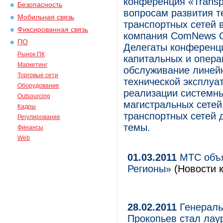
конференция «Transp
Безопасность
вопросам развития 
Мобильная связь
транспортных сетей 
Фиксированная связь
компания ComNews Co
ПО
Делегаты конференц
Рынок ПК
капитальных и опера
Маркетинг
обслуживание линейн
Торговые сети
технической эксплуа
Оборудование
реализации системны
Outsourcing
магистральных сетей
Кадры
транспортных сетей 
Регулирование
темы.
Финансы
Web
01.03.2011
МТС объя
Регионы»
(Новости к
28.02.2011
Генераль
Прокопьев стал лау