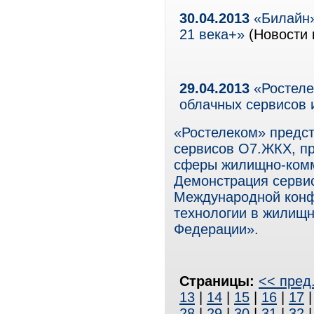
30.04.2013
«Билайн»
21 века+»
(Новости 
29.04.2013
«Ростеле
облачных сервисов
«Ростелеком» предст
сервисов О7.ЖКХ, п
сферы жилищно-комм
Демонстрация сервис
Международной кон
технологии в жилищн
Федерации».
Страницы:
<< пред
13
|
14
|
15
|
16
|
17
28
|
29
|
30
|
31
|
32