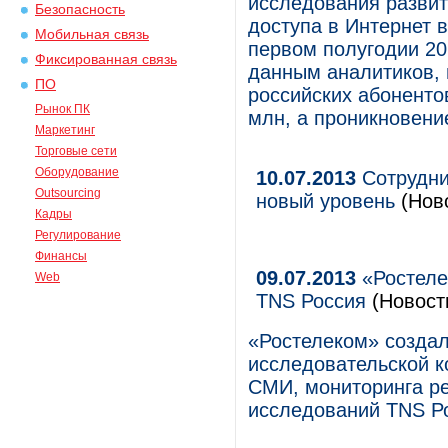
исследования развит
Безопасность
доступа в Интернет 
Мобильная связь
первом полугодии 20
Фиксированная связь
данным аналитиков, 
ПО
российских абоненто
Рынок ПК
млн, а проникновени
Маркетинг
Торговые сети
Оборудование
10.07.2013
Сотрудни
Outsourcing
новый уровень
(Ново
Кадры
Регулирование
Финансы
09.07.2013
«Ростеле
Web
TNS Россия
(Новост
«Ростелеком» созда
исследовательской к
СМИ, мониторинга ре
исследований TNS Р