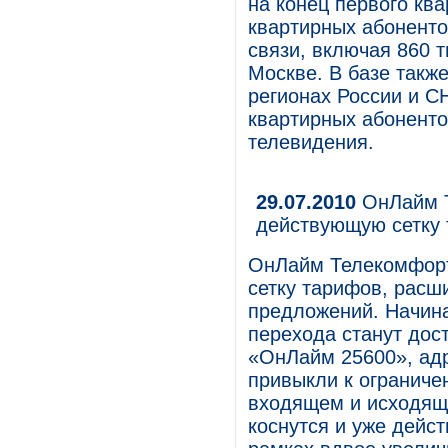
на конец первого ква
квартирных абоненто
связи, включая 860 
Москве. В базе также
регионах России и СН
квартирных абоненто
телевидения.
29.07.2010
ОнЛайм Т
действующую сетку
ОнЛайм Телекомфорт
сетку тарифов, расш
предложений. Начина
перехода станут до
«ОнЛайм 25600», ад
привыкли к ограниче
входящем и исходяще
коснутся и уже дейс