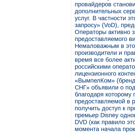
провайдеров станови
дополнительных серв
услуг. В частности эт
запросу» (VoD), пре
Операторы активно 
предоставляемого ви
Немаловажным в этом
производители и пра
время все более акт
российскими операто
лицензионного контен
«ВымпелКом» (бренд
СНГ» объявили о под
благодаря которому 
предоставляемой в р
получить доступ к п
премьер Disney одно
DVD (как правило эт
момента начала прок