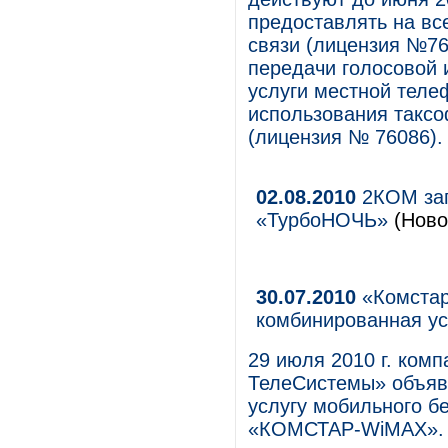
предоставлять на вс
связи (лицензия №76
передачи голосовой 
услуги местной теле
использования таксо
(лицензия № 76086).
02.08.2010
2КОМ зап
«ТурбоНОЧЬ»
(Ново
30.07.2010
«Комстар
комбинированная ус
29 июля 2010 г. ко
ТелеСистемы» объяв
услугу мобильного б
«КОМСТАР-WiMAX». А