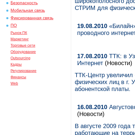
широкополосного до
Безопасность
СТРИМ для физическ
Мобильная связь
Фиксированная связь
19.08.2010
«Билайн»
ПО
проводного интерне
Рынок ПК
Маркетинг
Торговые сети
Оборудование
17.08.2010
ТТК: в Уз
Outsourcing
Интернет
(Новости)
Кадры
Регулирование
ТТК-Центр увеличил 
Финансы
физических лиц в г.
Web
абонентской платы.
16.08.2010
Августов
(Новости)
В августе 2009 года
работающие на терри