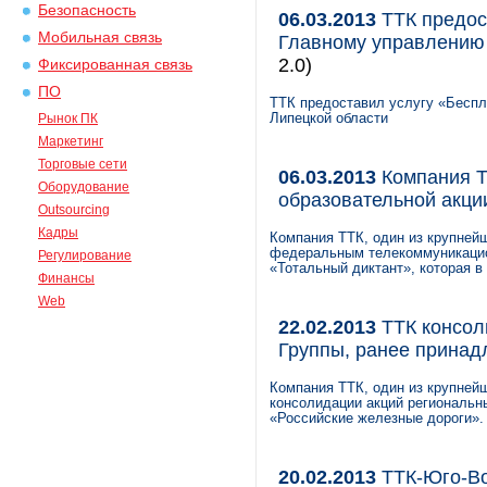
Безопасность
06.03.2013
ТТК предос
Мобильная связь
Главному управлению
2.0)
Фиксированная связь
ПО
ТТК предоставил услугу «Беспл
Рынок ПК
Липецкой области
Маркетинг
Торговые сети
06.03.2013
Компания Т
Оборудование
образовательной акци
Outsourcing
Кадры
Компания ТТК, один из крупнейш
федеральным телекоммуникацио
Регулирование
«Тотальный диктант», которая в
Финансы
Web
22.02.2013
ТТК консол
Группы, ранее прина
Компания ТТК, один из крупнейш
консолидации акций региональ
«Российские железные дороги».
20.02.2013
ТТК-Юго-Вос