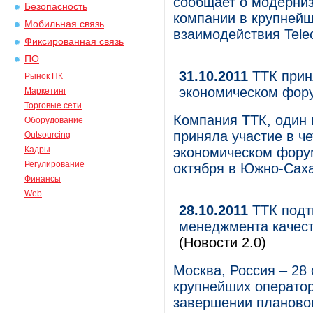
сообщает о модерниз
Безопасность
компании в крупней
Мобильная связь
взаимодействия Telec
Фиксированная связь
ПО
31.10.2011
ТТК прин
Рынок ПК
экономическом фор
Маркетинг
Торговые сети
Компания ТТК, один 
Оборудование
приняла участие в 
Outsourcing
Кадры
экономическом фору
Регулирование
октября в Южно-Сах
Финансы
Web
28.10.2011
ТТК подт
менеджмента качес
(Новости 2.0)
Москва, Россия – 28 
крупнейших оператор
завершении плановог