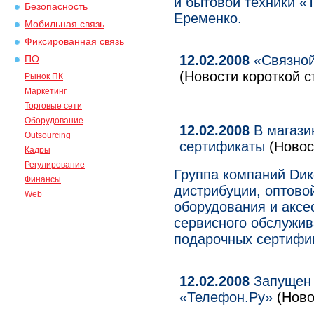
и бытовой техники «
Безопасность
Еременко.
Мобильная связь
Фиксированная связь
12.02.2008
«Связной
ПО
(Новости короткой с
Рынок ПК
Маркетинг
Торговые сети
Оборудование
12.02.2008
В магази
Outsourcing
сертификаты
(Новос
Кадры
Регулирование
Группа компаний Dик
Финансы
дистрибуции, оптово
Web
оборудования и аксе
сервисного обслужив
подарочных сертифик
12.02.2008
Запущен 
«Телефон.Ру»
(Ново