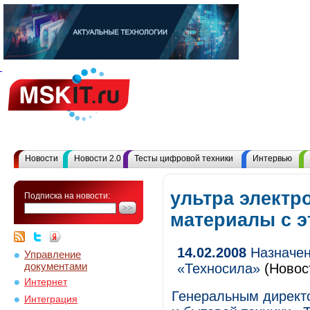
Новости
Новости 2.0
Тесты цифровой техники
Интервью
ультра электр
Подписка на новости:
материалы с 
14.02.2008
Назначен
Управление
документами
«Техносила»
(Новос
Интернет
Генеральным директо
Интеграция