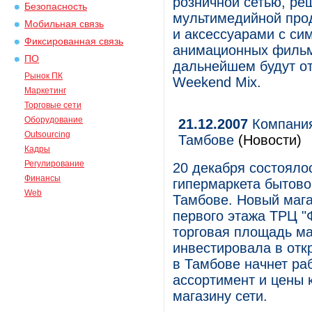
розничной сетью, ре
Безопасность
мультимедийной про
Мобильная связь
и аксессуарами с си
Фиксированная связь
анимационных фильмо
ПО
дальнейшем будут о
Рынок ПК
Weekend Mix.
Маркетинг
Торговые сети
Оборудование
21.12.2007
Компания
Outsourcing
Тамбове
(Новости)
Кадры
Регулирование
20 декабря состояло
Финансы
гипермаркета бытово
Web
Тамбове. Новый мага
первого этажа ТРЦ "Ф
торговая площадь ма
инвестировала в отк
в Тамбове начнет ра
ассортимент и цены 
магазину сети.