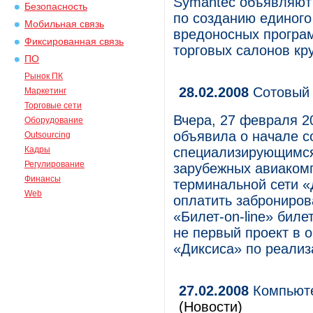
Symantec объявляют 
Безопасность
по созданию единого
Мобильная связь
вредоносных програм
Фиксированная связь
торговых салонов кр
ПО
Рынок ПК
28.02.2008
Сотовый 
Маркетинг
Торговые сети
Вчера, 27 февраля 2
Оборудование
объявила о начале с
Outsourcing
Кадры
специализирующимся
Регулирование
зарубежных авиакомп
Финансы
терминальной сети «
Web
оплатить заброниро
«Билет-on-line» бил
не первый проект в о
«Диксиса» по реализ
27.02.2008
Компьюте
(Новости)