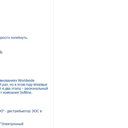
росто погибнуть.
й)
евнованиях Worldwide
 раз, но в этом году впервые
т в два этапа – региональный
 компания Softline,
О" - дистрибьютор ЭОС в
р "Электронный