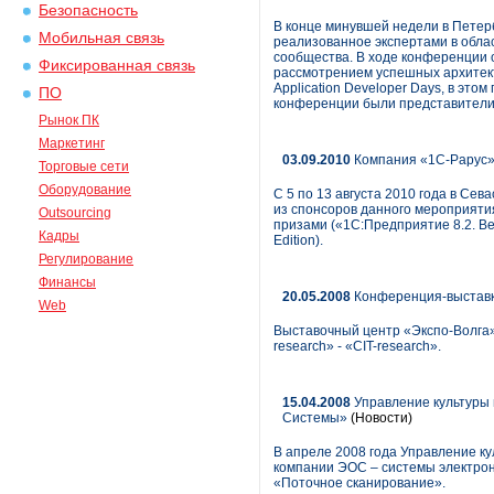
Безопасность
В конце минувшей недели в Петер
Мобильная связь
реализованное экспертами в обла
сообщества. В ходе конференции 
Фиксированная связь
рассмотрением успешных архитект
Application Developer Days, в это
ПО
конференции были представители к
Рынок ПК
Маркетинг
03.09.2010
Компания «1С-Рарус»
Торговые сети
Оборудование
С 5 по 13 августа 2010 года в С
из спонсоров данного мероприят
Outsourcing
призами («1С:Предприятие 8.2. В
Кадры
Edition).
Регулирование
Финансы
20.05.2008
Конференция-выставка 
Web
Выставочный центр «Экспо-Волга»
research» - «СIT-research».
15.04.2008
Управление культуры
Системы»
(Новости)
В апреле 2008 года Управление к
компании ЭОС – системы электро
«Поточное сканирование».