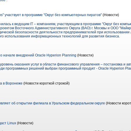
08".
s" участвует в программе "Округ без компьютерных пиратов"
(Новости)
илась к ведущим IT – компаниям, участвующим в программе "Округ без компь
роектом Восточного Административного Округа (ВАО) г. Москвы и ООО "Майкр
дической безопасности деятельности предпринимателей при использовании 
го использования информационных технологий для развития бизнеса.
о начале внедрений Oracle Hyperion Planning
(Новости)
 уровень оказания услуг в области финансового управления – постановка и 
ди программных решений выбран программный продукт - Oracle Hyperion Pla
а в Воронеже
(Новости короткой строкой)
вляет об открытии филиала в Уральском федеральном округе
(Новости корот
аст Linux
(Новости)