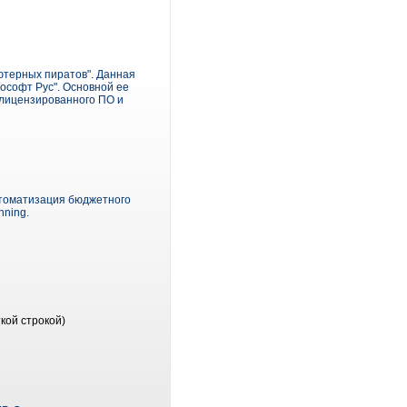
ютерных пиратов". Данная
ософт Рус". Основной ее
лицензированного ПО и
автоматизация бюджетного
nning.
кой строкой)