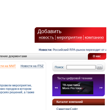
Добавить
новость
мероприятие
компанию
Новости:
Российский RPA-рынок переходит от автомат
ление документами
О нас
ти на NNIT
Новости на ITSZ
Поиск:
Тесты цифровой техники
e провели мероприятие,
ких городов в котором
ерсиях решений, а также
Каталог компаний
СмартексСофт