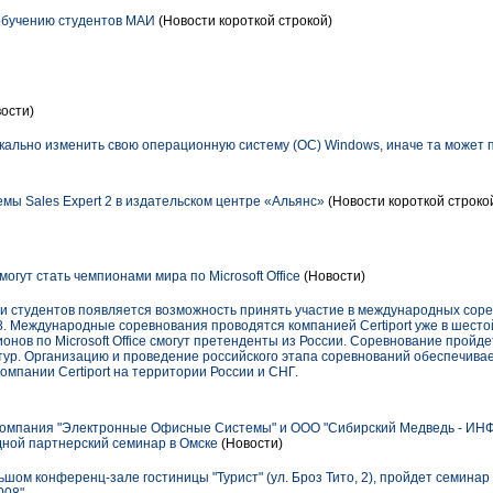
обучению студентов МАИ
(Новости короткой строкой)
ости)
кально изменить свою операционную систему (ОС) Windows, иначе та может п
ы Sales Expert 2 в издательском центре «Альянс»
(Новости короткой строко
огут стать чемпионами мира по Microsoft Office
(Новости)
 и студентов появляется возможность принять участие в международных сор
2008. Международные соревнования проводятся компанией Certiport уже в шестой
онов по Microsoft Office смогут претенденты из России. Соревнование пройде
ур. Организацию и проведение российского этапа соревнований обеспечивает
компании Certiport на территории России и СНГ.
компания "Электронные Офисные Системы" и ООО "Сибирский Медведь - ИНФ
дной партнерский семинар в Омске
(Новости)
льшом конференц-зале гостиницы "Турист" (ул. Броз Тито, 2), пройдет семина