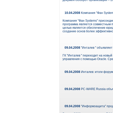
документооборот организации – 20
10.04.2008
Компания "Фан System
Компания "Фан Systems" присоедин
программа является совместным п
целью является обеспечение юри
создание основ более эффективно
09.04.2008
"Инталев " объявляет 
ГК "Инталев " переходит на новый
управления с помощью Oracle. Сре
09.04.2008
Инталев: итоги форум
09.04.2008
PC-WARE Russia объя
09.04.2008
"Информзащита" прод