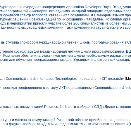
бурге прошла очередная конференция Application Developer Days. Это двухд
сти программной инженерии, объединило на одной площадке отдельных про
обсуждался спектр вопросов, связанных с созданием ПО, выбором языков пр
урных решений и рекомендаций по их созданию и так далее. По словам орг
м году в мероприятии приняли участие более 200 специалистов из более чем 5
ак российских отраслевых компаний, так и компаний из стран ближнего зару
 выступила спонсором международной летней школы программирования в С
евастополе состоялась 1-я международная летняя школа программирования. В
ия. Компания обеспечила участников летней школы необходимым раздаточн
ерсия для обучения программированию для Украины» и электронный словарь
«Communications & Information Technologies – research» - «СIT-research»
(Ме
 проводит конференцию-выставку ИКТ под названием «Communications & Infor
 и массовых коммуникаций Рязанской области выбирает СЭД «Дело» компан
ультуры и массовых коммуникаций Рязанской области приобрело лицензии п
нного документооборота «Дело» и ее дополнительных компонентов: опции «