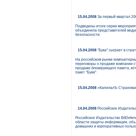
15.04.2008
За первый квартал 20
Подведены итоги серии мероприяти
объединила представителей веду
безопасности.
15.04.2008
"Бука" сыграет в стра
На российском рынке компьютерных
переговоры о продаже компании ст
продаже блокирующего пакета, ко
пакет "Буки".
15.04.2008
«КапилалЪ Страхован
14.04.2008
Российское Издательст
Российское Издательство BitDefe
области защиты информации, объя
домашних и корпоративных польз