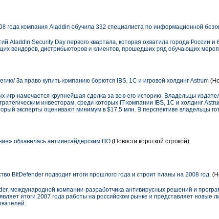
08 года компания Aladdin обучила 332 специалиста по информационной без
й Aladdin Security Day первого квартала, которая охватила города России и 
щих вендоров, дистрибьюторов и клиентов, прошедших ряд обучающих меро
тегию/ За право купить компанию борются IBS, 1С и игровой холдинг Astrum
(Но
 игр намечается крупнейшая сделка за всю его историю. Владельцы издателя
ратегическим инвесторам, среди которых IT-компании IBS, 1С и холдинг Astru
торый эксперты оценивают минимум в $17,5 млн. В перспективе владельцы г
ие» обзавелась антиинсайдерским ПО
(Новости короткой строкой)
во BitDefender подводит итоги прошлого года и строит планы на 2008 год.
(Н
nder, международной компании-разработчика антивирусных решений и програ
вляет итоги 2007 года работы на российском рынке и представляет новые л
ователей.