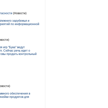
опасности
(Новости)
ближнего зарубежья и
приятий по информационной
вости)
 игр "Бука" ведут
m. Сейчас речь идет о
отовы продать контрольный
овости)
ммного обеспечения в
инейки продуктов для