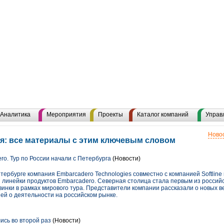
Аналитика
Мероприятия
Проекты
Каталог компаний
Управ
Новос
я: все материалы с этим ключевым словом
ro. Тур по России начали с Петербурга
(Новости)
Петербурге компания Embarcadero Technologies совместно с компанией Softlin
линейки продуктов Embarcadero. Северная столица стала первым из российс
инки в рамках мирового тура. Представители компании рассказали о новых в
й о деятельности на российском рынке.
сь во второй раз
(Новости)