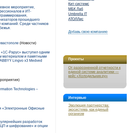
Кит-системс
невное мероприятие,
МБК Лаб
фессионалов и ИТ-
Umbrella IT
ограммирования,
АТОЛЛис
анизаторов прошедшего
0 компаний. Среди частников
бежья.
Добавь свою компанию
евастополе
(Новости)
Ц «1С-Рарус» выступил одним
ым материалом и памятными
Проекты
 ABBYY Lingvo x3 Medved
От разрозненной отчетности к
единой системе аналитики —
кейс «Холодильник.ру»
роприятия)
mation Technologies –
Интервью
Эволюция партнерства:
ии «Электронные Офисные
экосистема, как единый
организм
опулярнейших разработок
ЭЦП и шифрование» и опции