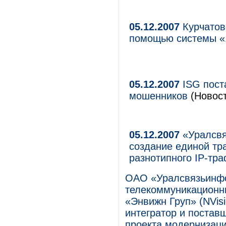
05.12.2007
Курчатовс
помощью системы 
05.12.2007
ISG пост
мошенников
(Новост
05.12.2007
«Уралсвя
создание единой тр
разнотипного IP-тр
ОАО «Уралсвязьинфо
телекоммуникационны
«Энвижн Груп» (NVis
интегратор и постав
проекта модернизаци