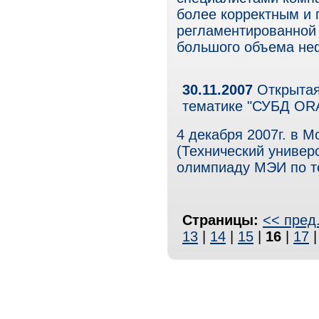
более корректным и
регламентированной 
большого объема не
30.11.2007
Открытая
тематике "СУБД OR
4 декабря 2007г. в М
(Технический универ
олимпиаду МЭИ по т
Страницы:
<< пред
13
|
14
|
15
|
16
|
17