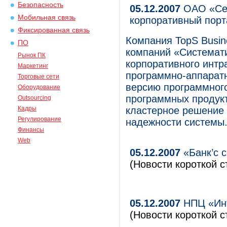
Безопасность
05.12.2007
ОАО «Сев
Мобильная связь
корпоративный порт
Фиксированная связь
Компания TopS Busine
ПО
компаний «Системат
Рынок ПК
корпоративного интр
Маркетинг
программно-аппарат
Торговые сети
версию программного 
Оборудование
программных продукто
Outsourcing
Кадры
кластерное решение
Регулирование
надежности системы
Финансы
Web
05.12.2007
«Банк’c 
(Новости короткой с
05.12.2007
НПЦ «Инт
(Новости короткой с