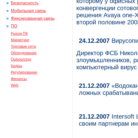
которому у офисных 
Безопасность
конвергенции сотово
Мобильная связь
решения Avaya one-X
Фиксированная связь
второй половине 2008
ПО
Рынок ПК
24.12.2007
Вирусопи
Маркетинг
Торговые сети
Директор ФСБ Никол
Оборудование
злоумышленников, р
Outsourcing
Кадры
компьютерный вирус 
Регулирование
Финансы
21.12.2007
«Водокан
Web
ложных срабатыван
21.12.2007
Intersoft
своим партнерам ин