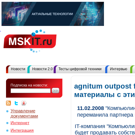
Новости
Новости 2.0
Тесты цифровой техники
Интервью
agnitum outpost f
Подписка на новости:
материалы с эт
11.02.2008
"Компьюлинк
Управление
переманила партнера 
документами
Интернет
IT-компания "Компьюли
Интеграция
будет продавать собст