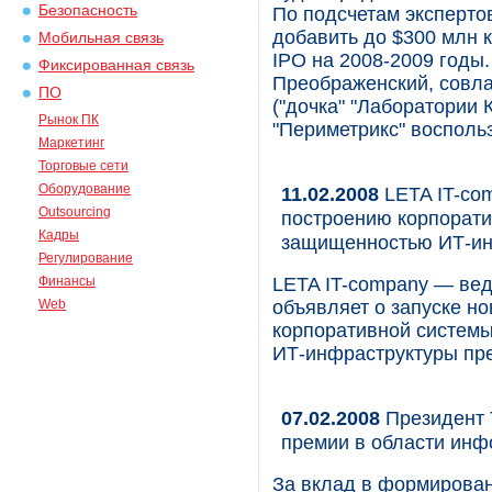
Безопасность
По подсчетам эксперто
добавить до $300 млн 
Мобильная связь
IPO на 2008-2009 годы.
Фиксированная связь
Преображенский, совла
ПО
("дочка" "Лаборатории К
Рынок ПК
"Периметрикс" воспольз
Маркетинг
Торговые сети
Оборудование
11.02.2008
LETA IT-com
Outsourcing
построению корпорати
Кадры
защищенностью ИТ-ин
Регулирование
Финансы
LETA IT-company — вед
Web
объявляет о запуске но
корпоративной систем
ИТ-инфраструктуры пр
07.02.2008
Президент 
премии в области инф
За вклад в формирова