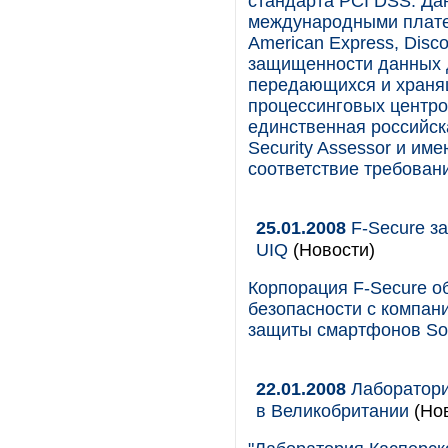
стандарта PCI DSS. Да
международными платеж
American Express, Disc
защищенности данных 
передающихся и храня
процессинговых центр
единственная российск
Security Assessor и и
соответствие требован
25.01.2008
F-Secure з
UIQ
(Новости)
Корпорация F-Secure о
безопасности с компан
защиты смартфонов Son
22.01.2008
Лаборатория
в Великобритании
(Нов