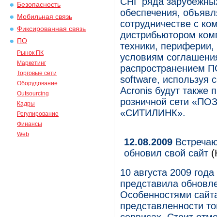
СНГ ряда зарубежны
Безопасность
обеспечения, объявл
Мобильная связь
сотрудничестве с к
Фиксированная связь
дистрибьютором ком
ПО
техники, периферии,
Рынок ПК
условиям соглашени
Маркетинг
распространением ПО
Торговые сети
software, используя
Оборудование
Acronis будут также
Outsourcing
розничной сети «ПО
Кадры
«СИТИЛИНК».
Регулирование
Финансы
Web
12.08.2009
Встречаю
обновил свой сайт
(
10 августа 2009 го
представила обновлен
Особенностями сайта
представленности то