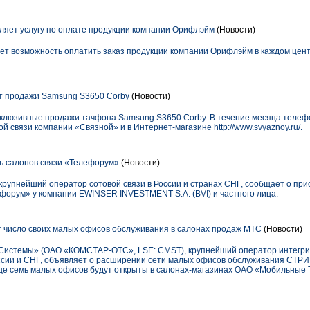
яет услугу по оплате продукции компании Орифлэйм
(Новости)
т возможность оплатить заказ продукции компании Орифлэйм в каждом цент
т продажи Samsung S3650 Corby
(Новости)
склюзивные продажи тачфона Samsung S3650 Corby. В течение месяца теле
й связи компании «Связной» и в Интернет-магазине http://www.svyaznoy.ru/.
ь салонов связи «Телефорум»
(Новости)
рупнейший оператор сотовой связи в России и странах СНГ, сообщает о пр
форум» у компании EWINSER INVESTMENT S.A. (BVI) и частного лица.
 число своих малых офисов обслуживания в салонах продаж МТС
(Новости)
истемы» (ОАО «КОМСТАР-ОТС», LSE: CMST), крупнейший оператор интегр
ссии и СНГ, объявляет о расширении сети малых офисов обслуживания СТРИМ
еще семь малых офисов будут открыты в салонах-магазинах ОАО «Мобильные