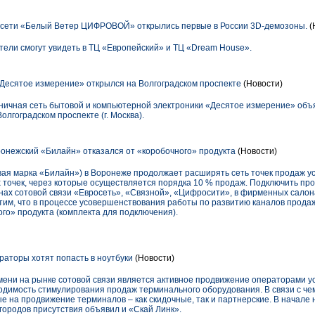
й сети «Белый Ветер ЦИФРОВОЙ» открылись первые в России 3D-демозоны.
(
тели смогут увидеть в ТЦ «Европейский» и ТЦ «Dream House».
Десятое измерение» открылся на Волгоградском проспекте
(Новости)
ичная сеть бытовой и компьютерной электроники «Десятое измерение» объя
лгоградском проспекте (г. Москва).
ронежский «Билайн» отказался от «коробочного» продукта
(Новости)
ая марка «Билайн») в Воронеже продолжает расширять сеть точек продаж у
х точек, через которые осуществляется порядка 10 % продаж. Подключить пр
ах сотовой связи «Евросеть», «Связной», «Цифросити», в фирменных салона
тим, что в процессе усовершенствования работы по развитию каналов прода
го» продукта (комплекта для подключения).
раторы хотят попасть в ноутбуки
(Новости)
мени на рынке сотовой связи является активное продвижение операторами ус
одимость стимулирования продаж терминального оборудования. В связи с че
 на продвижение терминалов – как скидочные, так и партнерские. В начале 
 городов присутствия объявил и «Скай Линк».