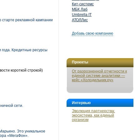
Кит-системс
МБК Лаб
Umbrella IT
о старте рекламной кампании
АТОЛЛис
Добавь свою компанию
 года. Кредитные ресурсы
Проекты
вости короткой строкой)
От разрозненной отчетности к
единой системе аналитики —
кейс «Холодильник.ру»
Интервью
ничной сети.
Эволюция партнерства:
экосистема, как единый
организм
Марьино. Это уникальное
тора «МегаФон».