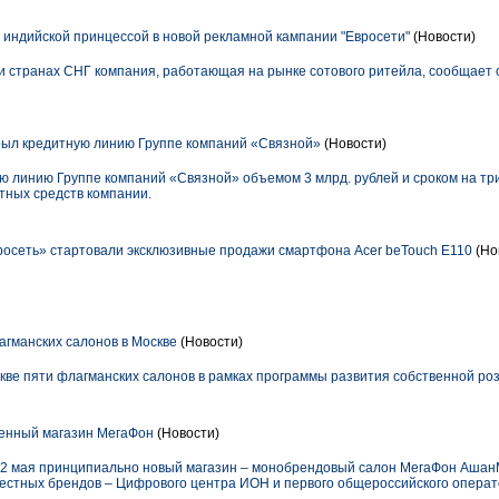
 индийской принцессой в новой рекламной кампании "Евросети"
(Новости)
 и странах СНГ компания, работающая на рынке сотового ритейла, сообщает 
ыл кредитную линию Группе компаний «Связной»
(Новости)
 линию Группе компаний «Связной» объемом 3 млрд. рублей и сроком на три
тных средств компании.
росеть» стартовали эксклюзивные продажи смартфона Acer beTouch E110
(Но
гманских салонов в Москве
(Новости)
кве пяти флагманских салонов в рамках программы развития собственной роз
енный магазин МегаФон
(Новости)
2 мая принципиально новый магазин – монобрендовый салон МегаФон Ашан
вестных брендов – Цифрового центра ИОН и первого общероссийского опера