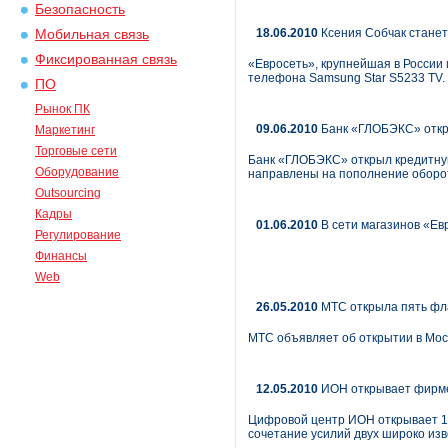
Безопасность
18.06.2010
Ксения Собчак станет
Мобильная связь
Фиксированная связь
«Евросеть», крупнейшая в России
телефона Samsung Star S5233 TV.
ПО
Рынок ПК
09.06.2010
Банк «ГЛОБЭКС» откр
Маркетинг
Торговые сети
Банк «ГЛОБЭКС» открыл кредитную
Оборудование
направлены на пополнение оборо
Outsourcing
Кадры
01.06.2010
В сети магазинов «Ев
Регулирование
Финансы
Web
26.05.2010
МТС открыла пять фла
МТС объявляет об открытии в Мос
12.05.2010
ИОН открывает фирм
Цифровой центр ИОН открывает 1
сочетание усилий двух широко из