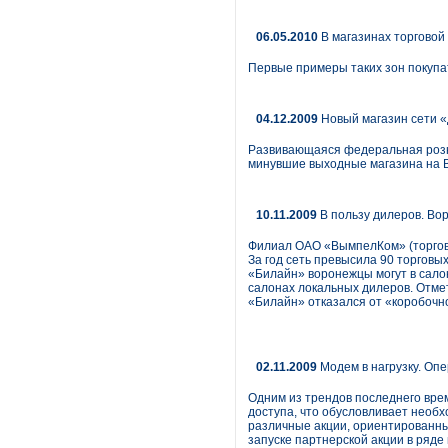
06.05.2010
В магазинах торгово
Первые примеры таких зон покупа
04.12.2009
Новый магазин сети «
Развивающаяся федеральная розн
минувшие выходные магазина на Во
10.11.2009
В пользу дилеров. Во
Филиал ОАО «ВымпелКом» (торгов
За год сеть превысила 90 торговы
«Билайн» воронежцы могут в салон
салонах локальных дилеров. Отме
«Билайн» отказался от «коробочно
02.11.2009
Модем в нагрузку. Опе
Одним из трендов последнего вре
доступа, что обусловливает необх
различные акции, ориентированные
запуске партнерской акции в ряде