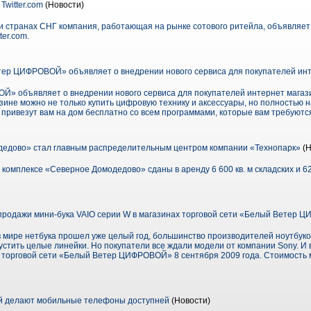
Twitter.com
(Новости)
и странах СНГ компания, работающая на рынке сотового ритейла, объявляет 
ter.com.
ер ЦИФРОВОЙ» объявляет о внедрении нового сервиса для покупателей ин
 объявляет о внедрении нового сервиса для покупателей интернет магазина
зине можно не только купить цифровую технику и аксессуары, но полностью н
 привезут вам на дом бесплатно со всем программами, которые вам требуютс
едово» стал главным распределительным центром компании «Технопарк»
(Н
комплексе «Северное Домодедово» сданы в аренду 6 600 кв. м складских и 6
продажи мини-бука VAIO серии W в магазинах торговой сети «Белый Ветер
в мире нетбука прошел уже целый год, большинство производителей ноутбуко
устить целые линейки. Но покупатели все ждали модели от компании Sony. И 
х торговой сети «Белый Ветер ЦИФРОВОЙ» 8 сентября 2009 года. Стоимость м
й делают мобильные телефоны доступней
(Новости)