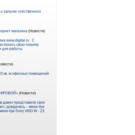
о запуске собственного
тернет магазина
(Новости)
 www.digital.ru . С
астроить свою покупку.
я для работы.
овости)
20 кв. м офисных помещений
 ЦИФРОВОЙ»
(Новости)
в давно представили свои
вот, дождались – мини-бук
ини-бук Sony VAIO W - 23