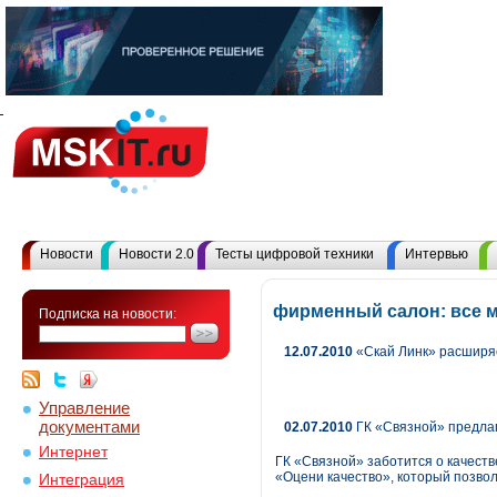
Новости
Новости 2.0
Тесты цифровой техники
Интервью
фирменный салон: все 
Подписка на новости:
12.07.2010
«Скай Линк» расширяе
Управление
документами
02.07.2010
ГК «Связной» предлаг
Интернет
ГК «Связной» заботится о качеств
«Оцени качество», который позво
Интеграция