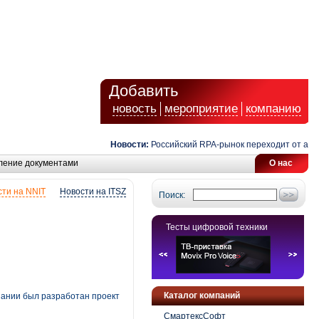
Добавить
новость
мероприятие
компанию
Новости:
Российский RPA-рынок переходит от автомат
ление документами
О нас
ти на NNIT
Новости на ITSZ
Поиск:
Тесты цифровой техники
Каталог компаний
пании был разработан проект
СмартексСофт