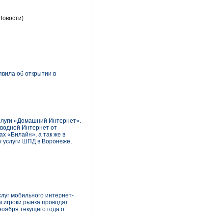
Новости)
вила об открытии в
слуги «Домашний Интернет».
оводной Интернет от
х «Билайн», а так же в
ж услуги ШПД в Воронеже,
луг мобильного интернет-
м игроки рынка проводят
ноября текущего года о