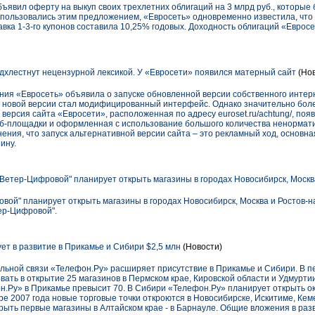
бъявил оферту на выкуп своих трехлетних облигаций на 3 млрд руб., которы
спользовались этим предложением, «Евросеть» одновременно известила, что 
авка 1-3-го купонов составила 10,25% годовых. Доходность облигаций «Евро
хлестнут нецензурной лексикой. У «Евросети» появился матерный сайт
(Нов
ания «Евросеть» объявила о запуске обновленной версии собственного инте
ю новой версии стал модифицированный интерфейс. Однако значительно бол
версия сайта «Евросети», расположенная по адресу euroset.ru/achtung/, по
б-площадки и оформленная с использование большого количества ненормати
ия, что запуск альтернативной версии сайта – это рекламный ход, основная
ину.
 Ветер-Цифровой" планирует открыть магазины в городах Новосибирск, Москв
вой" планирует открыть магазины в городах Новосибирск, Москва и Ростов-на
ер-Цифровой".
ет в развитие в Прикамье и Сибири $2,5 млн
(Новости)
льной связи «Телефон.Ру» расширяет присутствие в Прикамье и Сибири. В п
ать в открытие 25 магазинов в Пермском крае, Кировской области и Удмуртии
н.Ру» в Прикамье превысит 70. В Сибири «Телефон.Ру» планирует открыть ок
ре 2007 года новые торговые точки откроются в Новосибирске, Искитиме, Кеме
крыть первые магазины в Алтайском крае - в Барнауле. Общие вложения в ра