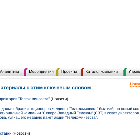
Аналитика
Мероприятия
Проекты
Каталог компаний
Управ
Новос
материалы с этим ключевым словом
иректоров "Телекоминвеста"
(Новости)
редном собрании акционеров холдинга "Телекоминвест" был избран новый сос
егиональной компании "Северо-Западный Телеком" (СЗТ) в совет директоров
а, купившего недавно пакет акций "Телекоминвеста".
ставки
(Новости)