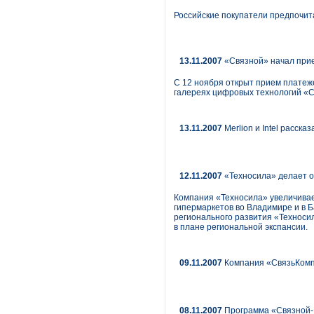
Российские покупатели предпочит
13.11.2007
«Связной» начал прие
С 12 ноября открыт прием платеж
галереях цифровых технологий «С
13.11.2007
Merlion и Intel расска
12.11.2007
«Техносила» делает 
Компания «Техносила» увеличивае
гипермаркетов во Владимире и в Б
регионального развития «Техноси
в плане региональной экспансии.
09.11.2007
Компания «СвязьКомпл
08.11.2007
Программа «Связной-