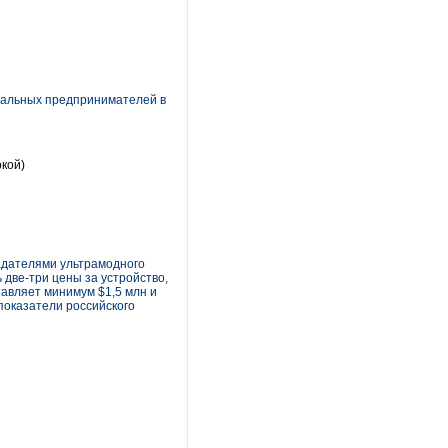
уальных предпринимателей в
окой)
адателями ультрамодного
 две-три цены за устройство,
тавляет минимум $1,5 млн и
показатели российского