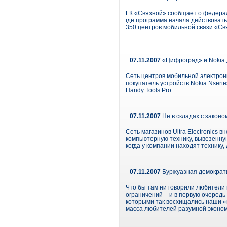
ГК «Связной» сообщает о федера
где программа начала действовать
350 центров мобильной связи «Св
07.11.2007
«Цифроград» и Nokia д
Сеть центров мобильной электрон
покупатель устройств Nokia Nseri
Handy Tools Pro.
07.11.2007
Не в складах с законо
Сеть магазинов Ultra Electronics
компьютерную технику, вывезенную
когда у компании находят технику,
07.11.2007
Буржуазная демократи
Что бы там ни говорили любители 
ограничений – и в первую очередь
которыми так восхищались наши «п
масса любителей разумной экономи