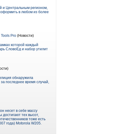
й и Центральным регионом,
о оформить в любом из более
Tools Pro
(Новости)
рамках которой каждый
арь СловоЕд и набор утилит
ости)
 милиция обнаружила
 за последнее время случай,
он несет в себе массу
 достигают тех высот,
отечественников тоже есть
07 года) Motorola W205.