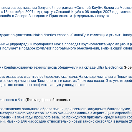
льном развертывании бонусной программы «Связной-Клуб». Вслед за Москво
 с 18 сентября 2007 года, карту «Связной-Клуб» с 08 ноября 2007 года можн
язной» в Северо-Западном и Приволжском федеральных округах.
арят покупателям Nokia Nseries словарь СловоЕд и коллекцию утилит Handy 
ики «Цифроград» и корпорация Nokia проводят крупномасштабную акцию, в 
es получает в подарок комплект программного обеспечения, включающий слов
м / Конфискованную технику вновь обнаружили на складе Ultra Electronics
(Нов
 вновь оказалась в центре рейдерского скандала. На складе компании в Перми
 со склада компании "Компоненты и системы" полгода назад. Это уже второй
 до этого незаконно конфискованную у конкурентов.
я снова в бою
(Тесты цифровой техники)
восхваления западного образа жизни, при всем его кажущемся благополучии, 
 материального характера. Только очень бережливые американцы и европейцы
редки» в 90-е годы прошлого века. Но приходится признать, среди наших со
и. Именно для них создан относительно новый (анонс состоялся в начале 20