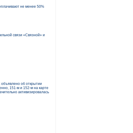
реплачивают не менее 50%
бильной связи «Связной» и
х объявлено об открытии
нно, 151-м и 152-м на карте
начительно активизировалась