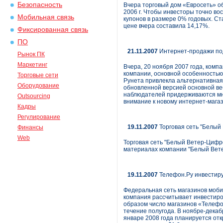
Безопасность
Вчера торговый дом «Евросеть» о
2006 г. Чтобы инвесторы точно во
Мобильная связь
купонов в размере 0% годовых. Ст
цене вчера составила 14,17%.
Фиксированная связь
ПО
21.11.2007
Интернет-продажи под
Рынок ПК
Маркетинг
Вчера, 20 ноября 2007 года, комп
компании, основной особенность
Торговые сети
Рунета привлекла альтернативная 
Оборудование
обновленной версией основной ве
наблюдателей придерживаются мнен
Outsourcing
внимание к новому интернет-магаз
Кадры
Регулирование
19.11.2007
Торговая сеть "Белый
Финансы
Web
Торговая сеть "Белый Ветер-Цифро
материалах компании "Белый Вет
19.11.2007
Телефон.Ру инвестиру
Федеральная сеть магазинов моби
компания рассчитывает инвестиров
образом число магазинов «Телефо
течение полугода. В ноябре-декаб
январе 2008 года планируется от