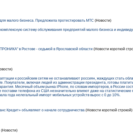
для малого бизнеса. Предложила протестировать МТС
(Новости)
 комплексную систему обслуживания предприятий малого бизнеса и индивид
РОНИКА" в Ростове - седьмой в Ярославской области
(Новости короткой стр
овости)
аптации к российским сетям не останавливают россиян, жаждущих стать обл
e. Покупатели, включая людей из администрации президента, готовы платить
арантия. Месячный объем рынка iPhone, по словам импортеров, в России сос
 поставки телефона из США незначительно влияют даже на статистические 
ачала года нелегальный импорт мобильных устройств вырос с 0 до 10%.
анс Кредит» объявляют о начале сотрудничества
(Новости короткой строкой)
(Новости)