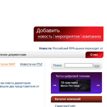
Добавить
новость
мероприятие
компанию
Новости:
Российский RPA-рынок переходит от автом
ление документами
О нас
ти на NNIT
Новости на ITSZ
Поиск:
Тесты цифровой техники
тав совета директоров.
 вошли два представителя от
Каталог компаний
СмартексСофт