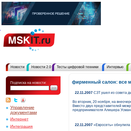
Новости
Новости 2.0
Тесты цифровой техники
Интервью
фирменный салон: все 
Подписка на новости:
22.11.2007
СЗТ ушел из совета д
Во вторник, 20 ноября, на внеоче
Вместо двух представителей межр
Управление
предпринимателя Алишера Усманов
документами
Интернет
22.11.2007
«Евросеть» обнулила 
Интеграция