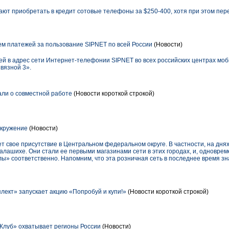
ают приобретать в кредит сотовые телефоны за $250-400, хотя при этом пе
м платежей за пользование SIPNET по всей России
(Новости)
ей в адрес сети Интернет-телефонии SIPNET во всех российских центрах мо
вязной 3».
зали о совместной работе
(Новости короткой строкой)
окружение
(Новости)
т свое присутствие в Центральном федеральном округе. В частности, на дня
алашихе. Они стали ее первыми магазинами сети в этих городах, и, одновреме
лы» соответственно. Напомним, что эта розничная сеть в последнее время з
ект» запускает акцию «Попробуй и купи!»
(Новости короткой строкой)
Клуб» охватывает регионы России
(Новости)