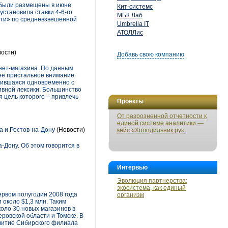
е были размещены в июне
Кит-системс
установила ставки 4-6-го
МБК Лаб
сети» по средневзвешенной
Umbrella IT
АТОЛЛис
ости)
Добавь свою компанию
рнет-магазина. По данным
ее пристальное внимание
явившаяся одновременно с
вной лексики. Большинство
 цель которого – привлечь
Проекты
От разрозненной отчетности к
единой системе аналитики —
а и Ростов-на-Дону
(Новости)
кейс «Холодильник.ру»
-Дону. Об этом говорится в
Интервью
Эволюция партнерства:
экосистема, как единый
ервом полугодии 2008 года
организм
 около $1,3 млн. Таким
оло 30 новых магазинов в
ровской области и Томске. В
звитие Сибирского филиала