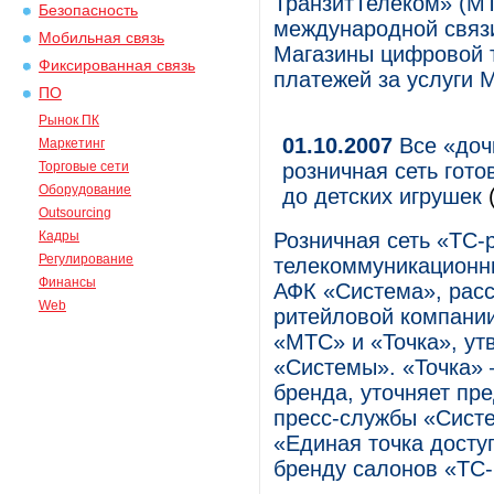
ТранзитТелеком» (МТ
Безопасность
международной связи
Мобильная связь
Магазины цифровой 
Фиксированная связь
платежей за услуги 
ПО
Рынок ПК
01.10.2007
Все «доч
Маркетинг
Торговые сети
розничная сеть гото
Оборудование
до детских игрушек
(
Outsourcing
Кадры
Розничная сеть «ТС-
Регулирование
телекоммуникационны
Финансы
АФК «Система», рас
Web
ритейловой компании
«МТС» и «Точка», ут
«Системы». «Точка» 
бренда, уточняет пр
пресс-службы «Систе
«Единая точка досту
бренду салонов «ТС-