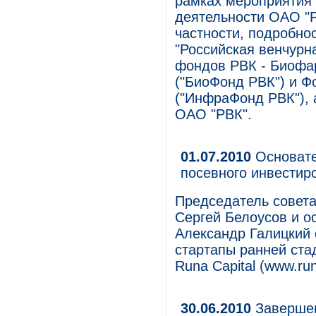
рамках мероприятия 
деятельности ОАО "Р
частности, подробно
"Российская венчурн
фондов РВК - Биофа
("БиоФонд РВК") и Ф
("ИнфраФонд РВК"), 
ОАО "РВК".
01.07.2010
Основател
посевного инвестир
Председатель совета 
Сергей Белоусов и ос
Александр Галицкий 
стартапы ранней ста
Runa Capital (www.ru
30.06.2010
Заверше