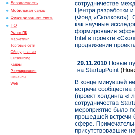
сотрудничестве межд
Безопасность
Центра разработки и
Мобильная связь
(Фонд «Сколково»). 
Фиксированная связь
как научные исследо
ПО
формирования эффект
Рынок ПК
Intel в проекте «Ск
Маркетинг
продвижении проекта
Торговые сети
Оборудование
Outsourcing
29.11.2010
Новые пу
Кадры
на StartupPoint
(Ново
Регулирование
Финансы
В конце минувшей не
Web
встреча сообщества «
(проект холдинга «Гл
сотрудничества Start
мероприятие было по
прошедшей встречи б
сфере. Примечательн
присутствовавшие на 