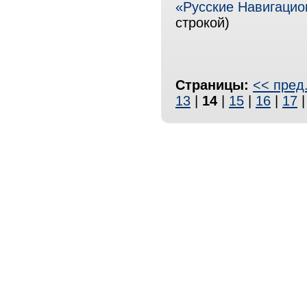
«Русские Навигацио
строкой)
Страницы:
<< пред
13
|
14
|
15
|
16
|
17