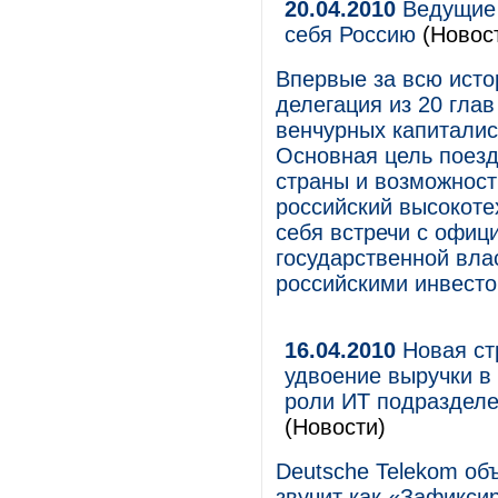
20.04.2010
Ведущие 
себя Россию
(Новос
Впервые за всю исто
делегация из 20 гла
венчурных капиталист
Основная цель поез
страны и возможност
российский высокоте
себя встречи с офиц
государственной вла
российскими инвест
16.04.2010
Новая ст
удвоение выручки в
роли ИТ подразделе
(Новости)
Deutsche Telekom об
звучит как «Зафикси