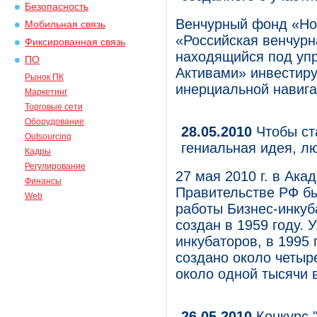
Безопасность
Венчурный фонд «Но
Мобильная связь
«Российская венчур
Фиксированная связь
находящийся под уп
ПО
Активами» инвестир
Рынок ПК
инерциальной навига
Маркетинг
Торговые сети
Оборудование
28.05.2010
Чтобы ст
Outsourcing
гениальная идея, л
Кадры
Регулирование
27 мая 2010 г. в Ака
Финансы
Правительстве РФ б
Web
работы Бизнес-инкуб
создан в 1959 году. 
инкубаторов, в 1995 
создано около четыр
около одной тысячи 
26.05.2010
Конкурс 