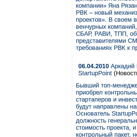
компании» Яна Рязан
РВК – новый механи
проектов». В своем 
венчурных компаний
СБАР, РАВИ, ТПП, о
представителями СМ
требованиях РВК к п
06.04.2010
Аркадий 
StartupPoint
(Новост
Бывший топ-менедже
приобрел контрольны
стартаперов и инвест
будут направлены н
Основатель StartupP
должность генеральн
стоимость проекта, и
контрольный пакет, 