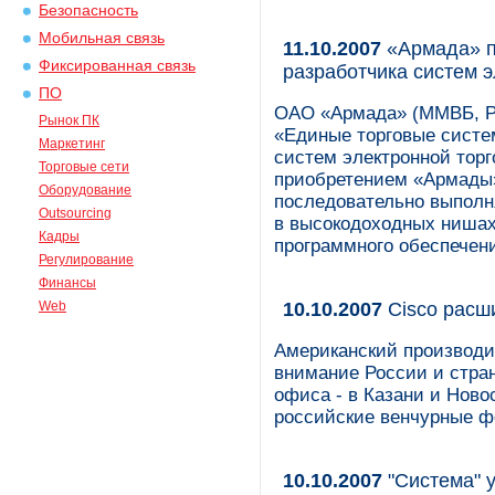
Безопасность
Мобильная связь
11.10.2007
«Армада» п
Фиксированная связь
разработчика систем 
ПО
ОАО «Армада» (ММВБ, Р
Рынок ПК
«Единые торговые систе
Маркетинг
систем электронной торг
Торговые сети
приобретением «Армады» 
Оборудование
последовательно выполн
Outsourcing
в высокодоходных нишах 
Кадры
программного обеспечен
Регулирование
Финансы
Web
10.10.2007
Cisco расш
Американский производи
внимание России и стран
офиса - в Казани и Новос
российские венчурные ф
10.10.2007
"Система" у