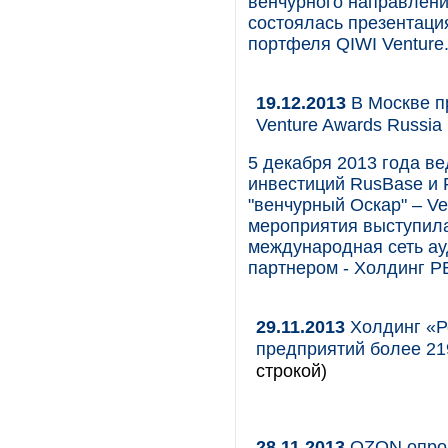
венчурного направлени
состоялась презентаци
портфеля QIWI Venture
19.12.2013
В Москве п
Venture Awards Russia
5 декабря 2013 года в
инвестиций RusBase и 
"венчурный Оскар" – V
мероприятия выступила
международная сеть а
партнером - Холдинг Р
29.11.2013
Холдинг «Ро
предприятий более 21
строкой)
28.11.2013
OZON опров