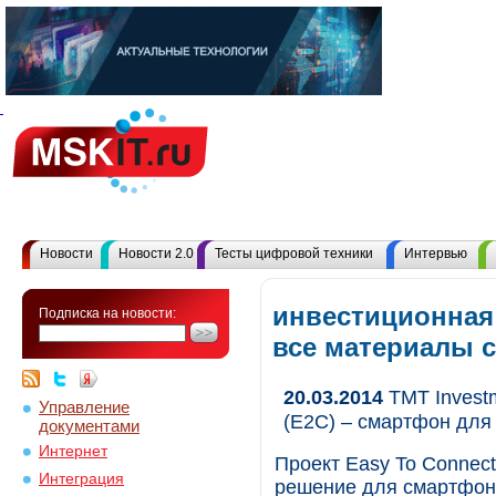
Новости
Новости 2.0
Тесты цифровой техники
Интервью
инвестиционная
Подписка на новости:
все материалы 
20.03.2014
ТМТ Investm
Управление
(Е2С) – смартфон для
документами
Интернет
Проект Easy To Connec
Интеграция
решение для смартфон