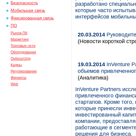
Безопасность
разработано специальн
которые часто испытыв
Мобильная связь
интерфейсов мобильны
Фиксированная связь
ПО
Рынок ПК
20.03.2014
Руководите
Маркетинг
(Новости короткой стр
Торговые сети
Оборудование
Outsourcing
19.03.2014
InVenture P
Кадры
объемов привлеченно
Регулирование
(Аналитика)
Финансы
Web
InVenture Partners ис
привлеченного финанс
стартапов. Кроме того,
которые принесли инве
инвестированный капит
компании, предоставля
работающие в сегмент
решения для бизнеса.