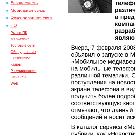
телеф
Безопасность
разли
Мобильная связь
в пред
Фиксированная связь
компа
ПО
разра
Рынок ПК
являю
Маркетинг
Торговые сети
Вчера, 7 февраля 2008
Оборудование
объявил о запуске в 
Outsourcing
«Мобильное медиавеща
Кадры
на мобильные телефо
Регулирование
различной тематики. 
Финансы
поступления на новос
Web
экране телефона в вид
получить более подр
соответствующую кноп
отмечают, что данный
сообщений и носит ис
В каталог сервиса «
рубрики, как «Новости