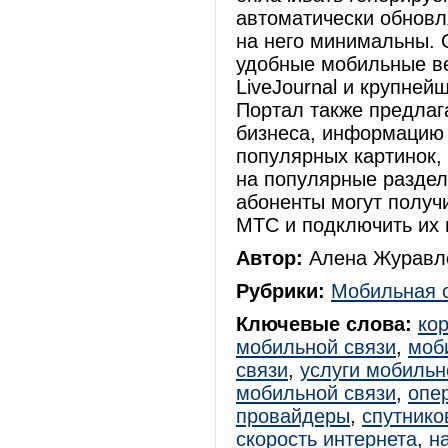
автоматически обновл
на него минимальны. 
удобные мобильные ве
LiveJournal и крупней
Портал также предлаг
бизнеса, информацию 
популярных картинок,
на популярные разде
абоненты могут получ
МТС и подключить их 
Автор:
Алена Журавле
Рубрики:
Мобильная 
Ключевые слова:
ко
мобильной связи
,
моб
связи
,
услуги мобильн
мобильной связи
,
опе
провайдеры
,
спутнико
скорость интернета
,
н