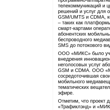
программно-аппаратн
телекоммуникаций и ц
решений и услуг для 
GSM/UMTS и CDMA, кон
– таких как платформ
смарт-картами операт
абонентских мобильны
беспроводного медиав
SMS до потокового ви
ООО «МИКС» было учр
внедрения инновацион
неголосовых услуг аб
GSM и CDMA. ООО «М
сосредоточившая свои
мобильного медиавещ
тематических вещате
эфире.
Отметим, что проект д
«Трафиклэнд» и «МИКС