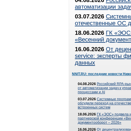
04.08.2026
Российск
автоматизации зада
03.07.2026
Системны
отечественные ОС д
18.06.2026
ГК «ЭОС»
«Весенний документ
16.06.2026
От децен
service: эксперты 
данных
NNIT.RU: последние новости Ниж
04.08.2026
Российский RPA-рын
от автоматизации задач к упр
процессами и AI
03.07.2026
Системные програ
обсудили переход на отечеств
встроенных систем
18.06.2026
ГК «ЭОС» подвела и
партнерской конференции «Ве
документооборот – 2026»
16.06.2026
От децентрализован