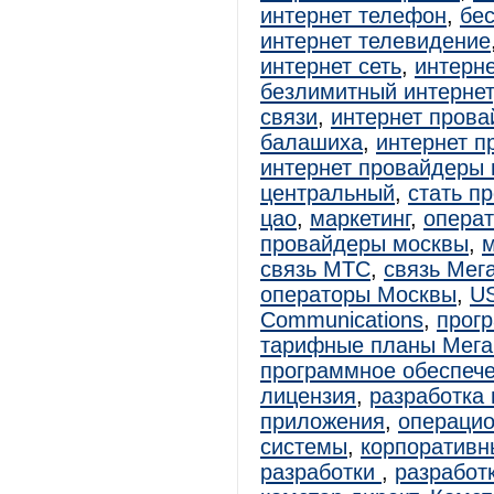
интернет телефон
,
бе
интернет телевидение
интернет сеть
,
интерне
безлимитный интернет
связи
,
интернет прова
балашиха
,
интернет п
интернет провайдеры 
центральный
,
стать п
цао
,
маркетинг
,
операт
провайдеры москвы
,
связь МТС
,
связь Мег
операторы Москвы
,
U
Communications
,
прог
тарифные планы Мег
программное обеспече
лицензия
,
разработка
приложения
,
операцио
системы
,
корпоратив
разработки
,
разработ