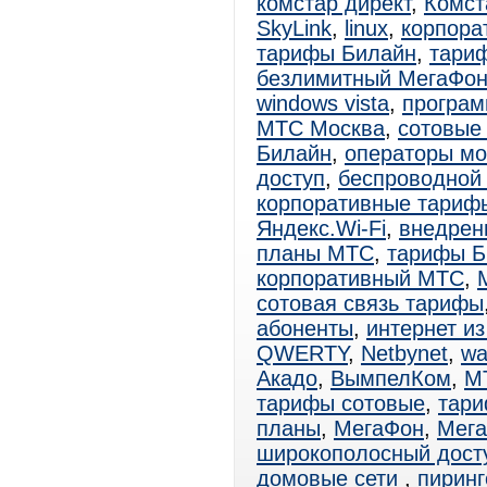
комстар директ
,
Комст
SkyLink
,
linux
,
корпора
тарифы Билайн
,
тари
безлимитный МегаФо
windows vista
,
програм
МТС Москва
,
сотовые
Билайн
,
операторы мо
доступ
,
беспроводной 
корпоративные тари
Яндекс.Wi-Fi
,
внедре
планы МТС
,
тарифы Б
корпоративный МТС
,
сотовая связь тарифы
абоненты
,
интернет из
QWERTY
,
Netbynet
,
wa
Акадо
,
ВымпелКом
,
М
тарифы сотовые
,
тар
планы
,
МегаФон
,
Мега
широкополосный дост
домовые сети
,
пиринг