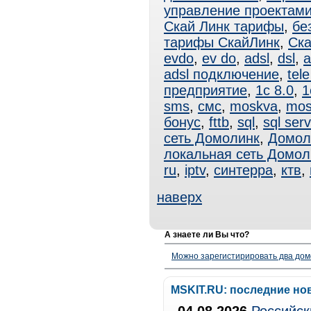
управление проектам
Скай Линк тарифы
,
бе
тарифы СкайЛинк
,
Ска
evdo
,
ev do
,
adsl
,
dsl
,
a
adsl подключение
,
tele
предприятие
,
1с 8.0
,
1
sms
,
смс
,
moskva
,
mos
бонус
,
fttb
,
sql
,
sql serv
сеть Домолинк
,
Домол
локальная сеть Домол
ru
,
iptv
,
синтерра
,
ктв
,
наверх
А знаете ли Вы что?
Можно зарегистирировать два дом
MSKIT.RU: последние но