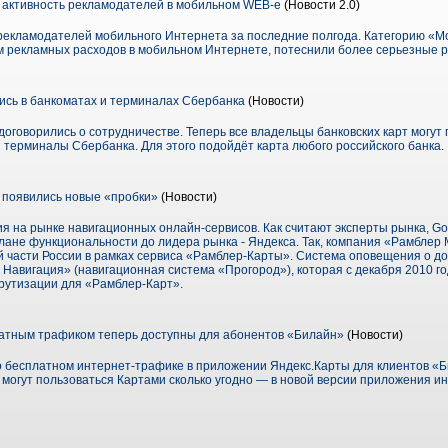
 активность рекламодателей в мобильном WEB-е
(Новости 2.0)
 рекламодателей мобильного Интернета за последние полгода. Категорию «М
 рекламных расходов в мобильном Интернете, потеснили более серьезные 
ись в банкоматах и терминалах Сбербанка
(Новости)
договорились о сотрудничестве. Теперь все владельцы банковских карт могут 
 терминалы Сбербанка. Для этого подойдёт карта любого российского банка.
 появились новые «пробки»
(Новости)
я на рынке навигационных онлайн-сервисов. Как считают эксперты рынка, Go
лане функциональности до лидера рынка - Яндекса. Так, компания «Рамблер
ой части России в рамках сервиса «Рамблер-Карты». Система оповещения о д
Навигация» (навигационная система «Прогород»), которая с декабря 2010 го
рутизации для «Рамблер-Карт».
атным трафиком теперь доступны для абонентов «Билайн»
(Новости)
о бесплатном интернет-трафике в приложении Яндекс.Карты для клиентов «
 могут пользоваться Картами сколько угодно — в новой версии приложения и