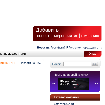
Добавить
новость
мероприятие
компанию
Новости:
Российский RPA-рынок переходит от автома
ление документами
О нас
ти на NNIT
Новости на ITSZ
Поиск:
Тесты цифровой техники
Каталог компаний
СмартексСофт