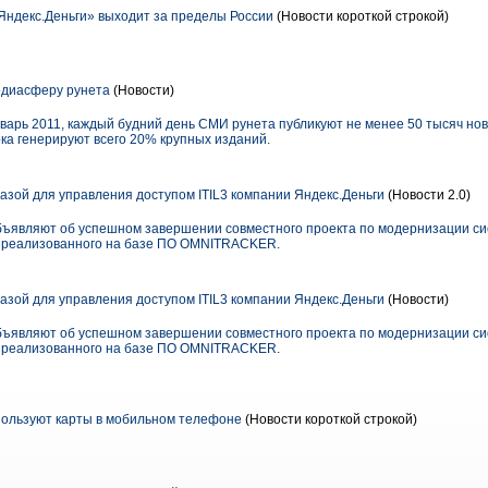
ндекс.Деньги» выходит за пределы России
(Новости короткой строкой)
едиасферу рунета
(Новости)
варь 2011, каждый будний день СМИ рунета публикуют не менее 50 тысяч но
ока генерируют всего 20% крупных изданий.
ой для управления доступом ITIL3 компании Яндекс.Деньги
(Новости 2.0)
являют об успешном завершении совместного проекта по модернизации си
и, реализованного на базе ПО OMNITRACKER.
ой для управления доступом ITIL3 компании Яндекс.Деньги
(Новости)
являют об успешном завершении совместного проекта по модернизации си
и, реализованного на базе ПО OMNITRACKER.
спользуют карты в мобильном телефоне
(Новости короткой строкой)