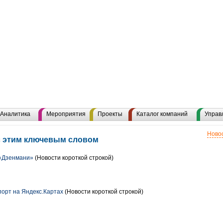
Аналитика
Мероприятия
Проекты
Каталог компаний
Управ
Новос
с этим ключевым словом
«Дзенмани»
(Новости короткой строкой)
орт на Яндекс.Картах
(Новости короткой строкой)