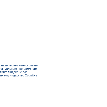
 на интернет – голосовании
лектуального программного
тинга Яндекс не раз
их ему лидерство Cognitive