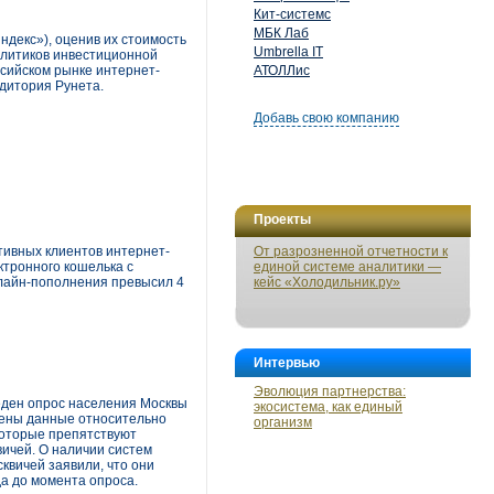
Кит-системс
МБК Лаб
декс»), оценив их стоимость
Umbrella IT
налитиков инвестиционной
сийском рынке интернет-
АТОЛЛис
удитория Рунета.
Добавь свою компанию
Проекты
тивных клиентов интернет-
От разрозненной отчетности к
ктронного кошелька с
единой системе аналитики —
нлайн-пополнения превысил 4
кейс «Холодильник.ру»
Интервью
Эволюция партнерства:
веден опрос населения Москвы
экосистема, как единый
чены данные относительно
организм
которые препятствуют
вичей. О наличии систем
квичей заявили, что они
да до момента опроса.