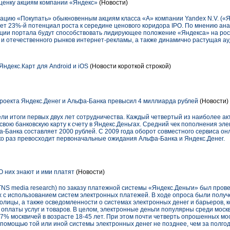
енку акциям компании «Яндекс»
(Новости)
ию «Покупать» обыкновенным акциям класса «А» компании Yandex N.V. («Ян
вает 23%-й потенциал роста к середине ценового коридора IPO. По мнению а
ции портала будут способствовать лидирующее положение «Яндекса» на рос
 и отечественного рынков интернет-рекламы, а также динамично растущая а
ндекс.Карт для Android и iOS
(Новости короткой строкой)
роекта Яндекс.Денег и Альфа-Банка превысил 4 миллиарда рублей
(Новости)
ли итоги первых двух лет сотрудничества. Каждый четвертый из наиболее ак
вою банковскую карту к счету в Яндекс.Деньгах. Средний чек пополнения эле
а-Банка составляет 2000 рублей. С 2009 года оборот совместного сервиса о
ько раз превосходит первоначальные ожидания Альфа-Банка и Яндекс.Денег.
О них знают и ими платят
(Новости)
TNS media research) по заказу платежной системы «Яндекс.Деньги» был про
х с использованием систем электронных платежей. В ходе опроса были полу
олицы, а также осведомленности о системах электронных денег и барьеров, 
оплаты услуг и товаров. В целом, электронные деньги популярны среди моск
% москвичей в возрасте 18-45 лет. При этом почти четверть опрошенных мос
помощью той или иной системы электронных денег не позднее, чем за полго