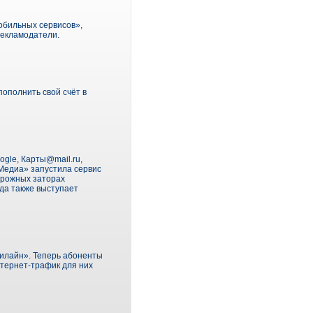
обильных сервисов»,
рекламодатели.
пополнить свой счёт в
ogle, Карты@mail.ru,
 Медиа» запустила сервис
орожных заторах
да также выступает
Билайн». Теперь абоненты
нтернет-трафик для них