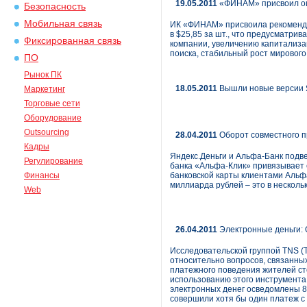
19.05.2011
«ФИНАМ» присвоил оц
Безопасность
Мобильная связь
ИК «ФИНАМ» присвоила рекомендац
в $25,85 за шт., что предусматри
Фиксированная связь
компании, увеличению капитализа
поиска, стабильный рост мирового
ПО
Рынок ПК
18.05.2011
Вышли новые версии Я
Маркетинг
Торговые сети
Оборудование
Outsourcing
28.04.2011
Оборот совместного п
Кадры
Яндекс.Деньги и Альфа-Банк подве
Регулирование
банка «Альфа-Клик» привязывает с
Финансы
банковской карты клиентами Альф
миллиарда рублей – это в нескол
Web
26.04.2011
Электронные деньги: 
Исследовательской группой TNS (
относительно вопросов, связанны
платежного поведения жителей ст
использованию этого инструмента 
электронных денег осведомлены 87
совершили хотя бы один платеж с 