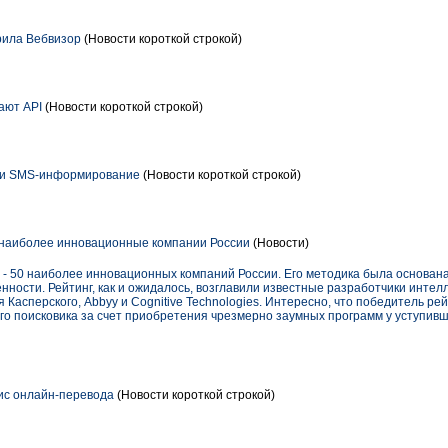
рила Вебвизор
(Новости короткой строкой)
ают API
(Новости короткой строкой)
ли SMS‑информирование
(Новости короткой строкой)
аиболее инновационные компании России
(Новости)
- 50 наиболее инновационных компаний России. Его методика была основана
ности. Рейтинг, как и ожидалось, возглавили известные разработчики интел
Касперского, Abbyy и Cognitive Technologies. Интересно, что победитель рей
о поисковика за счет приобретения чрезмерно заумных программ у уступивш
ис онлайн-перевода
(Новости короткой строкой)