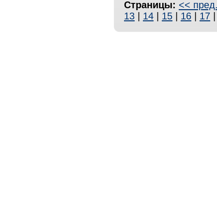
Страницы:
<< пред
13
|
14
|
15
|
16
|
17