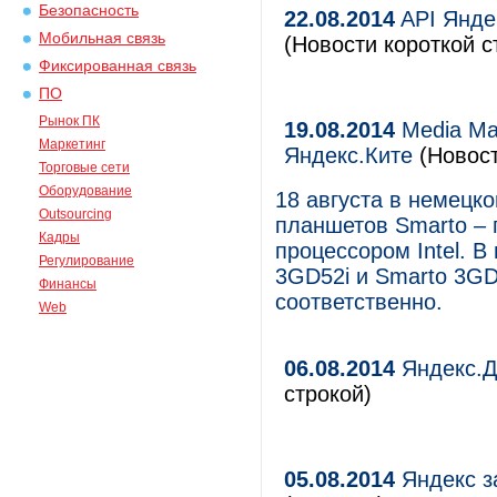
Безопасность
22.08.2014
API Янде
Мобильная связь
(Новости короткой с
Фиксированная связь
ПО
Рынок ПК
19.08.2014
Media Ma
Маркетинг
Яндекс.Ките
(Новос
Торговые сети
Оборудование
18 августа в немецко
Outsourcing
планшетов Smarto – 
Кадры
процессором Intel. 
Регулирование
3GD52i и Smarto 3GD
Финансы
соответственно.
Web
06.08.2014
Яндекс.Д
строкой)
05.08.2014
Яндекс з