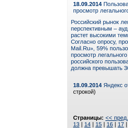
18.09.2014
Пользова
просмотр легальног
Российский рынок ле
перспективным – ауд
растет высокими тем
Согласно опросу, п
Mail.Ru», 59% пользо
просмотр легального
российского пользова
должна превышать 30
18.09.2014
Яндекс о
строкой)
Страницы:
<< пред
13
|
14
|
15
|
16
|
17