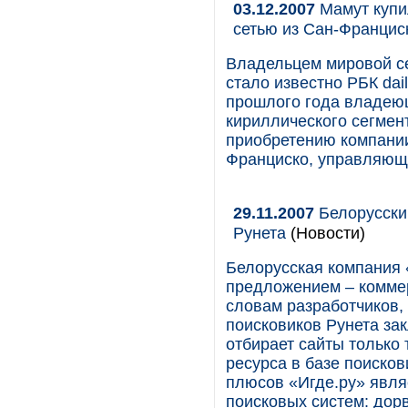
03.12.2007
Мамут купил
сетью из Сан-Францис
Владельцем мировой сет
стало известно РБК dai
прошлого года владею
кириллического сегмент
приобретению компании 
Франциско, управляюще
29.11.2007
Белорусски
Рунета
(Новости)
Белорусская компания 
предложением – коммер
словам разработчиков, 
поисковиков Рунета зак
отбирает сайты только
ресурса в базе поиско
плюсов «Игде.ру» явля
поисковых систем: дорв