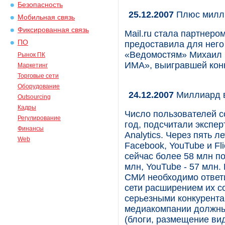
Безопасность
25.12.2007
Плюс милл
Мобильная связь
Фиксированная связь
Mail.ru стала партнеро
ПО
предоставила для него 
«Ведомостям» Михаил 
Рынок ПК
ИМА», выигравшей конк
Маркетинг
Торговые сети
Оборудование
24.12.2007
Миллиард в
Outsourcing
Кадры
Число пользователей с
Регулирование
год, подсчитали экспер
Финансы
Analytics. Через пять л
Web
Facebook, YouTube и Fl
сейчас более 58 млн пол
млн, YouTube - 57 млн
СМИ необходимо ответи
сети расширением их с
серьезными конкурентам
медиакомпании должны
(блоги, размещение ви