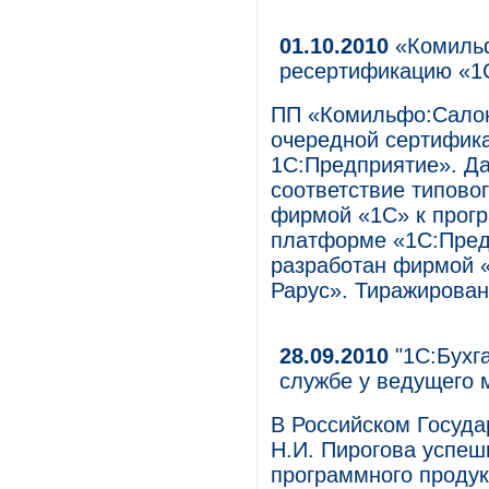
01.10.2010
«Комильф
ресертификацию «1
ПП «Комильфо:Салон
очередной сертифик
1С:Предприятие». Д
соответствие типов
фирмой «1С» к прог
платформе «1С:Пред
разработан фирмой «
Рарус». Тиражирован
28.09.2010
"1С:Бухг
службе у ведущего 
В Российском Госуда
Н.И. Пирогова успеш
программного продук