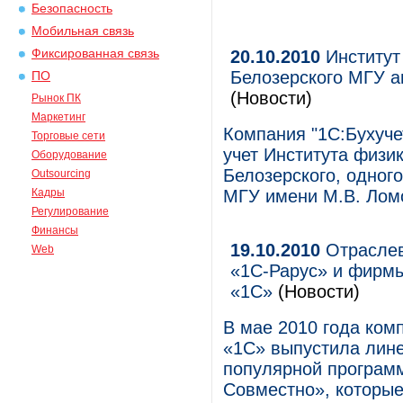
Безопасность
Мобильная связь
Фиксированная связь
20.10.2010
Институт
Белозерского МГУ а
ПО
(Новости)
Рынок ПК
Маркетинг
Компания "1С:Бухуче
Торговые сети
учет Института физи
Оборудование
Белозерского, одного
Outsourcing
Кадры
МГУ имени М.В. Лом
Регулирование
Финансы
19.10.2010
Отраслев
Web
«1С-Рарус» и фирмы
«1С»
(Новости)
В мае 2010 года ком
«1С» выпустила лине
популярной программ
Совместно», которые