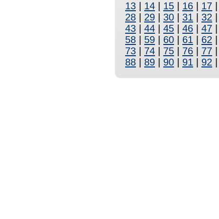
13
|
14
|
15
|
16
|
17
28
|
29
|
30
|
31
|
32
43
|
44
|
45
|
46
|
47
58
|
59
|
60
|
61
|
62
73
|
74
|
75
|
76
|
77
88
|
89
|
90
|
91
|
92