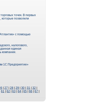
торговых точек. В первых
, которые позволили
рАтлантик» с помощью
дского, налогового,
зданная единая
ь компании.
амм 1С:Предприятие»
26
|
27
|
28
|
29
|
30
|
31
|
32
|
|
61
|
62
|
63
|
64
|
65
|
66
|
67
|