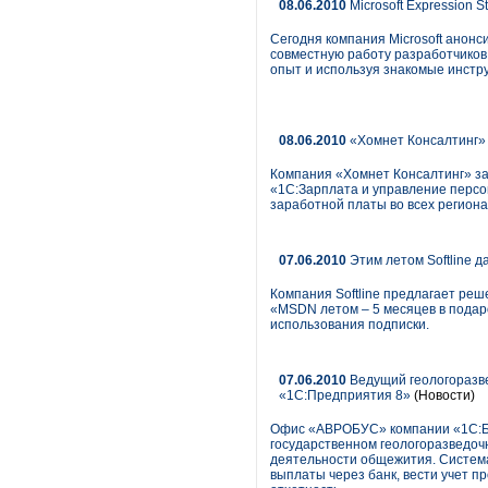
08.06.2010
Microsoft Expression 
Сегодня компания Microsoft анонс
совместную работу разработчиков
опыт и используя знакомые инстр
08.06.2010
«Хомнет Консалтинг» 
Компания «Хомнет Консалтинг» за
«1С:Зарплата и управление персо
заработной платы во всех региона
07.06.2010
Этим летом Softline д
Компания Softline предлагает реш
«MSDN летом – 5 месяцев в подаро
использования подписки.
07.06.2010
Ведущий геологоразве
«1С:Предприятия 8»
(Новости)
Офис «АВРОБУС» компании «1С:Бух
государственном геологоразведоч
деятельности общежития. Система
выплаты через банк, вести учет 