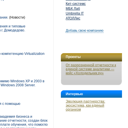
Кит-системс
МБК Лаб
Umbrella IT
ании.
(Новости)
АТОЛЛис
ения и типовые
 г. Домодедово.
Добавь свою компанию
 компетенцию Virtualization
Проекты
От разрозненной отчетности к
единой системе аналитики —
кейс «Холодильник.ру»
помимо Windows XP и 2003 в
 Windows 2008 Server.
Интервью
Эволюция партнерства:
я с помощью
экосистема, как единый
организм
академия бизнеса и
ние отчетности, создан блок
оплате обучения, что помогло