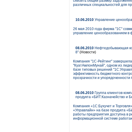
снизить общий размер задолженно
различных специальностей для п
10.06.2010
Управление ценообраз
26 мая 2010 года фирма "1С" сов
управление ценообразованием в ф
08.06.2010
Нефтедобывающая ком
8"
(Новости)
Компания "1С-Рейтинг" завершил
"КуатАмлонМунай", одном из лид
базе типовых решений "1С:Управл
эффективность бюджетного контрол
прозрачности и упорядоченности 
08.06.2010
Группа клиентов комп
продукта «БИТ:Казначейство и Б
Компания «1С:Бухучет и Торговля
«Управлайн» на базе продукта «Б
работы предприятия доступна в р
информационной системе работают