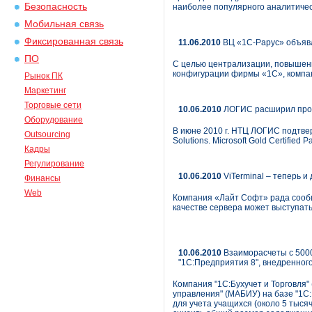
Безопасность
наиболее популярного аналитичес
Мобильная связь
Фиксированная связь
11.06.2010
ВЦ «1С-Рарус» объявл
ПО
С целью централизации, повышен
конфигурации фирмы «1С», компани
Рынок ПК
Маркетинг
Торговые сети
10.06.2010
ЛОГИС расширил прогр
Оборудование
В июне 2010 г. НТЦ ЛОГИС подтверди
Outsourcing
Solutions. Microsoft Gold Certified Pa
Кадры
Регулирование
10.06.2010
ViTerminal – теперь и
Финансы
Web
Компания «Лайт Софт» рада сообщи
качестве сервера может выступать 
10.06.2010
Взаиморасчеты с 5000
"1С:Предприятия 8", внедренного
Компания "1С:Бухучет и Торговля
управления" (МАБИУ) на базе "1С:
для учета учащихся (около 5 тыся