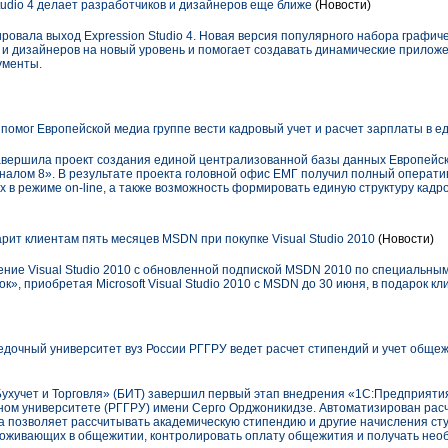
Studio 4 делает разработчиков и дизайнеров еще ближе
(Новости)
ировала выход Expression Studio 4. Новая версия популярного набора графич
 и дизайнеров на новый уровень и помогает создавать динамические прилож
ументы.
помог Европейской медиа группе вести кадровый учет и расчет зарплаты в е
вершила проект создания единой централизованной базы данных Европейск
налом 8». В результате проекта головной офис ЕМГ получил полный операти
х в режиме on-line, а также возможность формировать единую структуру кадро
арит клиентам пять месяцев MSDN при покупке Visual Studio 2010
(Новости)
ение Visual Studio 2010 c обновленной подпиской MSDN 2010 по специальным
к», приобретая Microsoft Visual Studio 2010 с MSDN до 30 июня, в подарок к
дочный университет вуз России РГГРУ ведет расчет стипендий и учет обще
учет и Торговля» (БИТ) завершил первый этап внедрения «1С:Предприятия
ном университете (РГГРУ) имени Серго Орджоникидзе. Автоматизирован расч
 позволяет рассчитывать академическую стипендию и другие начисления ст
проживающих в общежитии, контролировать оплату общежития и получать не