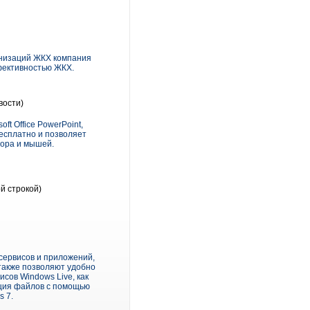
ганизаций ЖКХ компания
фективностью ЖКХ.
вости)
ft Office PowerPoint,
есплатно и позволяет
тора и мышей.
й строкой)
-сервисов и приложений,
также позволяют удобно
сов Windows Live, как
ация файлов с помощью
 7.