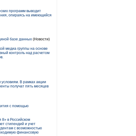
еских программ выводит
ения, опираясь на имеющийся
диной базе данных
(Новости)
ой медиа группы на основе
вный контроль над расчетом
в.
 условиям. В рамках акции
лиенты получат пять месяцев
жития с помощью
 8» в Российском
ет стипендий и учет
удентам с возможностью
обходимую финансовую