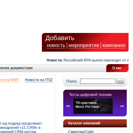
Добавить
новость
мероприятие
компанию
Новости:
Российский RPA-рынок переходит от автомат
ление документами
О нас
ти на NNIT
Новости на ITSZ
Поиск:
Тесты цифровой техники
Каталог компаний
 год подряд продолжает
я внедрений «1С:CRM» в
недрений CRM-систем
СмартексСофт