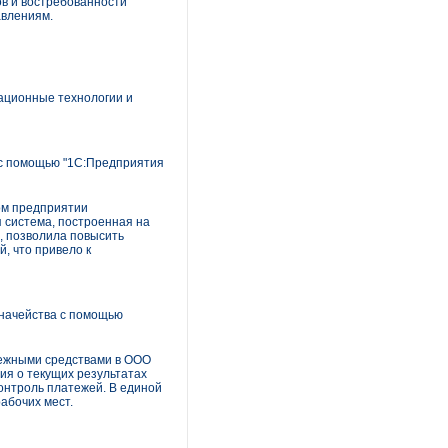
в и востребованности
авлениям.
ационные технологии и
с помощью "1С:Предприятия
ом предприятии
 система, построенная на
, позволила повысить
, что привело к
начейства с помощью
нежными средствами в ООО
ия о текущих результатах
онтроль платежей. В единой
абочих мест.