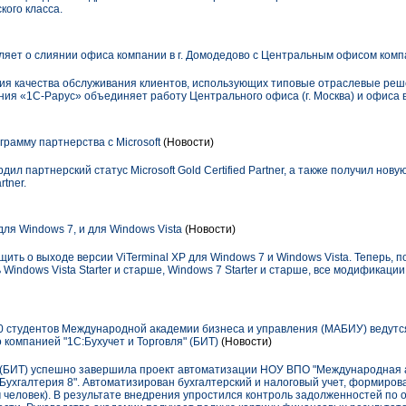
кого класса.
яет о слиянии офиса компании в г. Домодедово с Центральным офисом комп
ия качества обслуживания клиентов, использующих типовые отраслевые реш
я «1С-Рарус» объединяет работу Центрального офиса (г. Москва) и офиса в
амму партнерства с Microsoft
(Новости)
л партнерский статус Microsoft Gold Certified Partner, а также получил новую
rtner.
 для Windows 7, и для Windows Vista
(Новости)
ть о выходе версии ViTerminal XP для Windows 7 и Windows Vista. Теперь, 
Windows Vista Starter и старше, Windows 7 Starter и старше, все модификации
 студентов Международной академии бизнеса и управления (МАБИУ) ведутс
 компанией "1С:Бухучет и Торговля" (БИТ)
(Новости)
" (БИТ) успешно завершила проект автоматизации НОУ ВПО "Международная 
Бухгалтерия 8". Автоматизирован бухгалтерский и налоговый учет, формирова
ч человек). В результате внедрения упростился контроль задолженностей по 