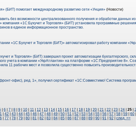
ля» (БИТ) помогает международному развитию сети «Унция»
(Новости)
авить без возможности централизованного получения и обработки данных из 
я» компания «1С:Бухучет и Торговля» (БИТ) установила программные решения
зинов в единое информационное пространство.
ании «1С:Бухучет и Торговля (БИТ)» автоматизировал работу компании «Ук
учет и Торговля» (БИТ) завершил проект автоматизации бухгалтерского, скла
кого учета в компании «УкрАтлантик» на платформе «1С:Предприятие 8». Со
ла 11 рабочих мест и позволила существенно повысить производительност
фронт-офис), ред. 1», получил сертификат «1С:Совместимо! Система прогр
5
|
6
|
7
|
8
|
9
|
10
|
11
|
12
|
13
|
14
|
15
|
16
|
17
|
18
|
19
|
20
|
21
|
22
|
23
|
24
|
25
|
1
|
42
|
43
|
44
|
45
|
46
|
47
|
48
|
49
|
50
|
51
|
52
|
53
|
54
|
55
|
56
|
57
|
58
|
59
|
60
6
|
77
|
78
|
79
|
80
|
81
|
82
|
83
|
84
|
85
|
86
|
87
|
88
|
89
|
90
|
91
|
92
|
след. >>