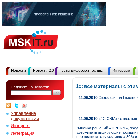
Новости
Новости 2.0
Тесты цифровой техники
Интервью
1с: все материалы с эт
Подписка на новости:
11.06.2010
Скоро финал Imagine
Управление
документами
11.06.2010
«1С:CRM» четвертый г
Интернет
Линейка решений «1С:CRM», пред
удерживать лидирующие позиции н
Интеграция
прошедшем году составила 36% о