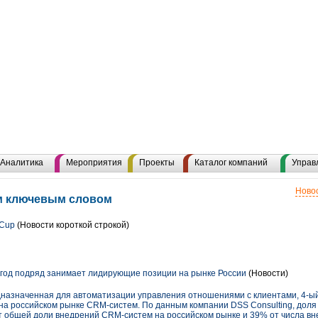
Аналитика
Мероприятия
Проекты
Каталог компаний
Управ
Новос
им ключевым словом
 Cup
(Новости короткой строкой)
од подряд занимает лидирующие позиции на рынке России
(Новости)
назначенная для автоматизации управления отношениями с клиентами, 4-ый
а российском рынке CRM-систем. По данным компании DSS Consulting, дол
т общей доли внедрений CRM-систем на российском рынке и 39% от числа в