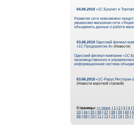
04.06.2010
«1С:Бухучет и Торгов
Развитие сети невозможно предст
украинских магазинах сети «Унци
объединить данные о работе мага
03.06.2010
Одесский филиал комп
«1С:Предприятие 8»
(Новости)
Одесский филиал компании «1С:Бух
производственного и управленчес
информационная система объедини
03.06.2010
«1С-Рарус:Ресторан (
(Новости короткой строкой)
Страницы:
<< пред.
|
1
|
2
|
3
|
4
|
33
|
34
|
35
|
36
|
37
|
38
|
39
|
40
|
4
68
|
69
|
70
|
71
|
72
|
73
|
74
|
75
|
7