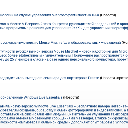
ологии на службе управления энергоэффективностью ЖКХ
(Новости)
 мая в Москве V Всероссийского Конгресса руководителей предприятий и ор
ные программные решения для управления ЖКХ и для управления энергоэф
а русскоязычную версию Mouse Mischief для образовательных учреждений
(Но
тупности русскоязычной версии Mouse Mischief – новой надстройки для Microso
цесс более эффективным и увлекательным. Приложение распространяется б
у до 25 учеников в классе на базе одного персонального компьютера, проек
подводит итоги выездного семинара для партнеров в Египте
(Новости коротко
 обновленные Windows Live Essentials
(Новости)
тавила новую версию Windows Live Essentials – бесплатного набора интернет
зователям создание, обработку и обмен фотографиями и видеозаписями, а 
 оставаться на связи с близкими людьми. Значительные улучшения таких серви
программа обмена мгновенными сообщениями Messenger, а также синхрониз
зможности компьютера и облачной среды и дополняют опыт работы с Windows