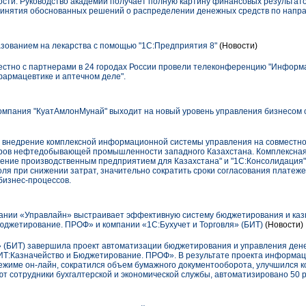
сти. Руководство академии получает полную картину финансовых результато
ринятия обоснованных решений о распределении денежных средств по напр
ованием на лекарства с помощью "1С:Предприятия 8"
(Новости)
местно с партнерами в 24 городах России провели телеконференцию "Информ
армацевтике и аптечном деле".
пания "КуатАмлонМунай" выходит на новый уровень управления бизнесом 
а внедрение комплексной информационной системы управления на совместн
еров нефтедобывающей промышленности западного Казахстана. Комплексная
ение производственным предприятием для Казахстана" и "1С:Консолидация"
я при снижении затрат, значительно сократить сроки согласования платежей
бизнес-процессов.
ании «Управлайн» выстраивает эффективную систему бюджетирования и каз
юджетирование. ПРОФ» и компании «1С:Бухучет и Торговля» (БИТ)
(Новости)
» (БИТ) завершила проект автоматизации бюджетирования и управления де
ИТ:Казначейство и Бюджетирование. ПРОФ». В результате проекта информац
ежиме он-лайн, сократился объем бумажного документооборота, улучшился к
 сотрудники бухгалтерской и экономической службы, автоматизировано 50 р