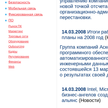
управлению компание
Безопасность
новой точкой отсчета
Мобильная связь
организационно-адм
Фиксированная связь
перестановки.
ПО
Рынок ПК
14.03.2008
Итоги раб
Маркетинг
Торговые сети
планы на 2008 год
(
Оборудование
Группа компаний Аск
Outsourcing
Кадры
программного обеспе
Регулирование
автоматизированного
Финансы
инженерными данным
Web
состоявшейся 13 мар
о результатах своей
14.03.2008
Intel, Mi
бизнес-ангелов соз
альянс
(Новости)