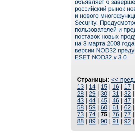
объявляет о заверше
российский рынок но
и нового многофунк
Security. Предусмотр
пользователей и пред
поставок новых прод
на 3 марта 2008 год
версии NOD32 преду
ESET NOD32 v.3.0.
Страницы:
<< пред
13
|
14
|
15
|
16
|
17
28
|
29
|
30
|
31
|
32
43
|
44
|
45
|
46
|
47
58
|
59
|
60
|
61
|
62
73
|
74
|
75
|
76
|
77
88
|
89
|
90
|
91
|
92