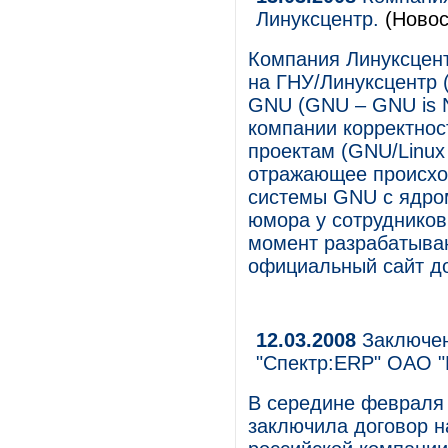
Линуксцентр.
(Новос
Компания Линуксцент
на ГНУ/Линуксцентр 
GNU (GNU – GNU is N
компании корректнос
проектам (GNU/Linux
отражающее происхо
системы GNU с ядром 
юмора у сотрудников
момент разрабатываю
официальный сайт дос
12.03.2008
Заключен
"Спектр:ERP" ОАО "
В середине февраля 
заключила договор н