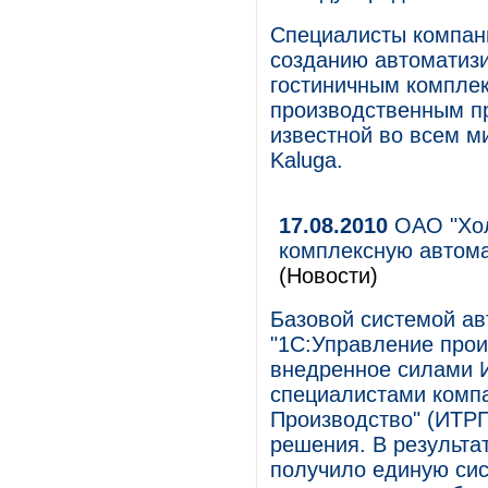
Специалисты компани
созданию автоматиз
гостиничным комплек
производственным пр
известной во всем ми
Kaluga.
17.08.2010
ОАО "Хол
комплексную автома
(Новости)
Базовой системой а
"1С:Управление прои
внедренное силами И
специалистами компа
Производство" (ИТРП
решения. В результа
получило единую сис