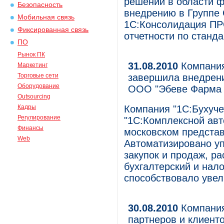
решений в области ф
Безопасность
внедрению в Группе
Мобильная связь
1С:Консолидация ПР
Фиксированная связь
отчетности по стан
ПО
Рынок ПК
31.08.2010
Компания 
Маркетинг
Торговые сети
завершила внедрени
Оборудование
ООО "Эбеве Фарма
Outsourcing
Кадры
Компания "1С:Бухуче
Регулирование
"1С:Комплексной авт
Финансы
московском предста
Web
Автоматизировано уп
закупок и продаж, ра
бухгалтерский и нал
способствовало увел
30.08.2010
Компания
партнеров и клиент