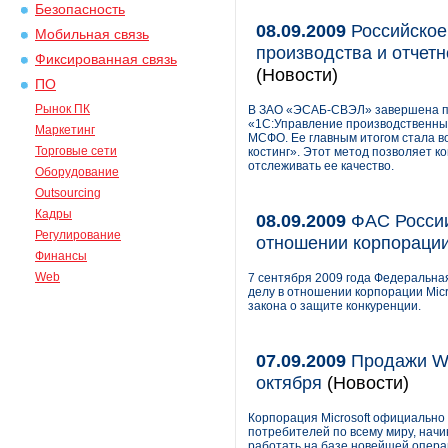
Безопасность
08.09.2009
Российское
Мобильная связь
производства и отчет
Фиксированная связь
(Новости)
ПО
Рынок ПК
В ЗАО «ЭСАБ-СВЭЛ» завершена пе
«1С:Управление производственны
Маркетинг
МСФО. Ее главным итогом стала в
Торговые сети
костинг». Этот метод позволяет ко
отслеживать ее качество.
Оборудование
Outsourcing
Кадры
08.09.2009
ФАС России
Регулирование
отношении корпорации 
Финансы
Web
7 сентября 2009 года Федеральна
делу в отношении корпорации Micr
закона о защите конкуренции.
07.09.2009
Продажи Wi
октября
(Новости)
Корпорация Microsoft официально
потребителей по всему миру, начи
работать на базе новейшей опера