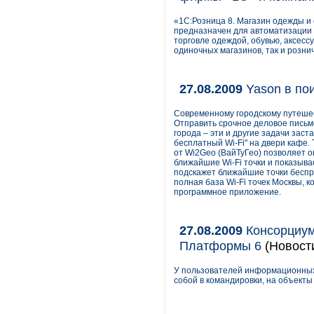
«1С:Розница 8. Магазин одежды и 
предназначен для автоматизации 
торговле одеждой, обувью, аксесс
одиночных магазинов, так и рознич
27.08.2009
Yason в по
Современному городскому путешес
Отправить срочное деловое письмо
города – эти и другие задачи заст
бесплатный Wi-Fi" на двери кафе
от Wi2Geo (ВайТуГео) позволяет 
ближайшие Wi-Fi точки и показыва
подскажет ближайшие точки беспр
полная база Wi-Fi точек Москвы, 
программное приложение.
27.08.2009
Консорциум
Платформы 6
(Новост
У пользователей информационных 
собой в командировки, на объект