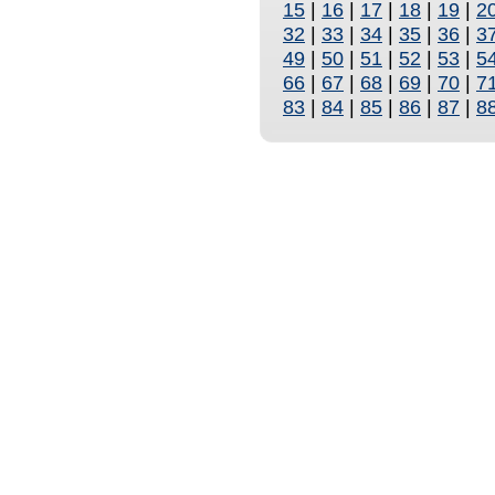
15
|
16
|
17
|
18
|
19
|
2
32
|
33
|
34
|
35
|
36
|
3
49
|
50
|
51
|
52
|
53
|
5
66
|
67
|
68
|
69
|
70
|
7
83
|
84
|
85
|
86
|
87
|
8