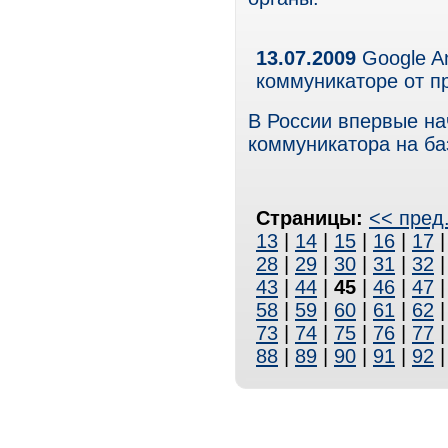
13.07.2009
Google A
коммуникаторе от п
В России впервые н
коммуникатора на ба
Страницы:
<< пред
13
|
14
|
15
|
16
|
17
28
|
29
|
30
|
31
|
32
43
|
44
|
45
|
46
|
47
58
|
59
|
60
|
61
|
62
73
|
74
|
75
|
76
|
77
88
|
89
|
90
|
91
|
92