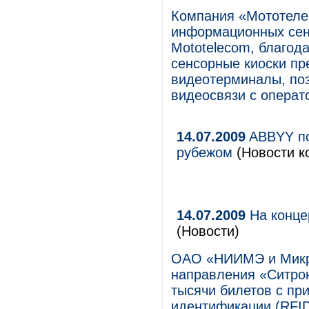
Компания «Мототеле
информационных сенс
Mototelecom, благод
сенсорные киоски п
видеотерминалы, по
видеосвязи с операто
14.07.2009
ABBYY по
рубежом
(Новости к
14.07.2009
На конце
(Новости)
ОАО «НИИМЭ и Микро
направления «Ситрон
тысячи билетов с пр
идентификации (RFID