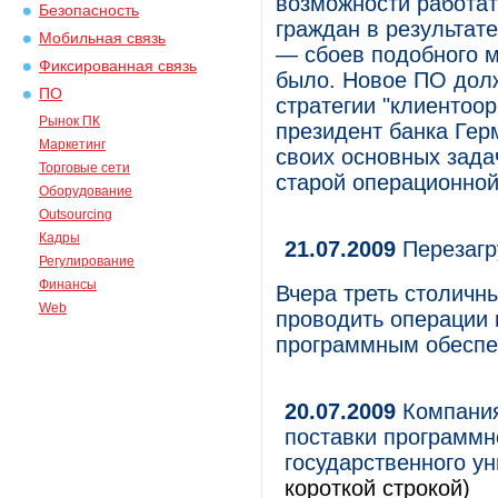
возможности работат
Безопасность
граждан в результат
Мобильная связь
— сбоев подобного м
Фиксированная связь
было. Новое ПО дол
ПО
стратегии "клиентоо
Рынок ПК
президент банка Гер
Маркетинг
своих основных зада
Торговые сети
старой операционной
Оборудование
Outsourcing
Кадры
21.07.2009
Перезагр
Регулирование
Финансы
Вчера треть столичн
Web
проводить операции 
программным обесп
20.07.2009
Компания
поставки программн
государственного у
короткой строкой)