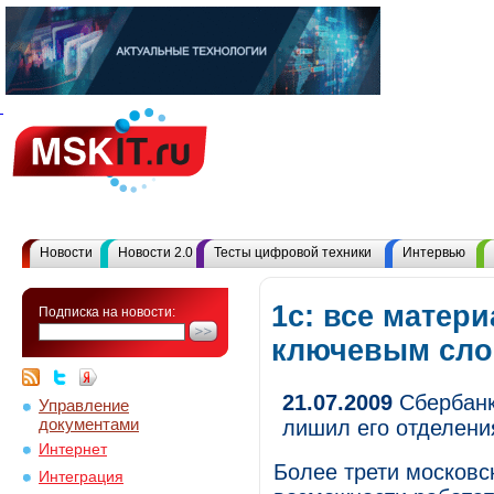
Новости
Новости 2.0
Тесты цифровой техники
Интервью
1с: все матер
Подписка на новости:
ключевым сл
21.07.2009
Сбербанк 
Управление
документами
лишил его отделени
Интернет
Более трети московс
Интеграция