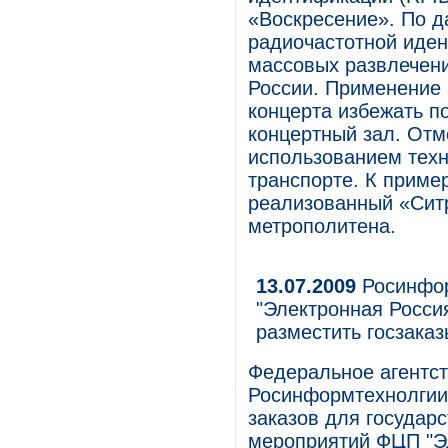
«Воскресение». По д
радиочастотной иден
массовых развлечен
России. Применение 
концерта избежать п
концертный зал. Отм
использованием техн
транспорте. К пример
реализованный «Ситр
метрополитена.
13.07.2009
Росинфор
"Электронная Россия
разместить госзаказ
Федеральное агентс
Росинформтехнолгии
заказов для государ
мероприятий ФЦП "Эле