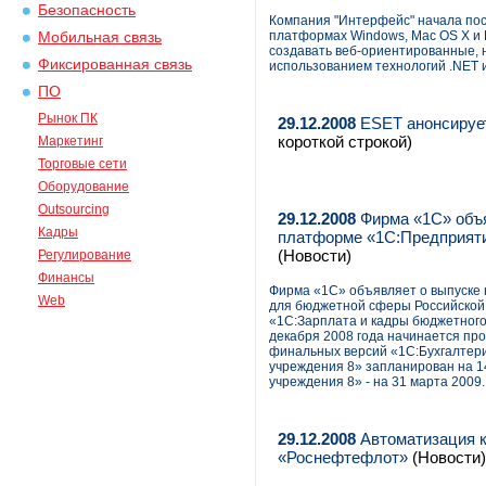
Безопасность
Компания "Интерфейс" начала пост
платформах Windows, Mac OS X и 
Мобильная связь
создавать веб-ориентированные,
Фиксированная связь
использованием технологий .NET 
ПО
Рынок ПК
29.12.2008
ESET анонсирует 
короткой строкой)
Маркетинг
Торговые сети
Оборудование
Outsourcing
29.12.2008
Фирма «1С» объя
Кадры
платформе «1С:Предприяти
(Новости)
Регулирование
Финансы
Фирма «1С» объявляет о выпуске
Web
для бюджетной сферы Российской 
«1С:Зарплата и кадры бюджетного
декабря 2008 года начинается пр
финальных версий «1С:Бухгалтери
учреждения 8» запланирован на 1
учреждения 8» - на 31 марта 2009.
29.12.2008
Автоматизация к
«Роснефтефлот»
(Новости)