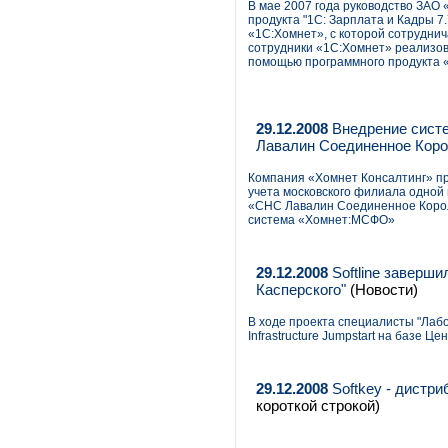
В мае 2007 года руководство ЗА
продукта "1С: Зарплата и Кадры 7
«1С:Хомнет», с которой сотруднич
сотрудники «1С:Хомнет» реализова
помощью программного продукта «
29.12.2008
Внедрение сист
Лавалин Соединенное Кор
Компания «Хомнет Консалтинг» п
учета московского филиала одной
«СНС Лавалин Соединенное Корол
система «Хомнет:МСФО»
29.12.2008
Softline заверш
Касперского"
(Новости)
В ходе проекта специалисты "Лаб
Infrastructure Jumpstart на базе 
29.12.2008
Softkey - дистр
короткой строкой)