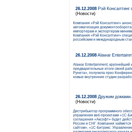
26.12.2008
Рэй Консалтинг 
(Новости)
Компания «Рэй Консалтинг» анонс
автоматизации документооборота 
импортерам и экспортерам миними
Компания «Рэй Консалтинг» специ
российским и международным ста
26.12.2008
Alawar Entertain
Alawar Entertainment, крупнейший
предварительные итоги своей рабо
Рунета», получила приз Конференц
новые внутренние студии разработк
26.12.2008
Дружим домами. 
(Новости)
Дистрибьютор программного обесп
управления веб-проектами «1С-Би
соглашения «Аксофт» будет дейст
России и СНГ. Компания займется
сайтом», «1С-Битрикс: Управление
развитием реселлерского канала н