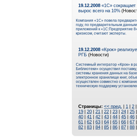
19.12.2008
«1С» сокращает 
вырос всего на 10%
(Новос
Компания «1С» повела предварите
году, по предварительным данным
приложений к «1С:Предприятие 8»
кризисом, считают эксперты.
19.12.2008
«Крок» реализуе
РГБ
(Новости)
Системный интегратор «Крок» в 
Библиотеки» осуществил поставку,
системы хранения данных на базе
электронное хранилище книг, объем
осуществлен совместно с компани
техническую поддержку установле
Страницы:
<< пред.
|
1
|
2
19
|
20
|
21
|
22
|
23
|
24
|
25
40
|
41
|
42
|
43
|
44
|
45
|
46
61
|
62
|
63
|
64
|
65
|
66
|
67
82
|
83
|
84
|
85
|
86
|
87
|
88