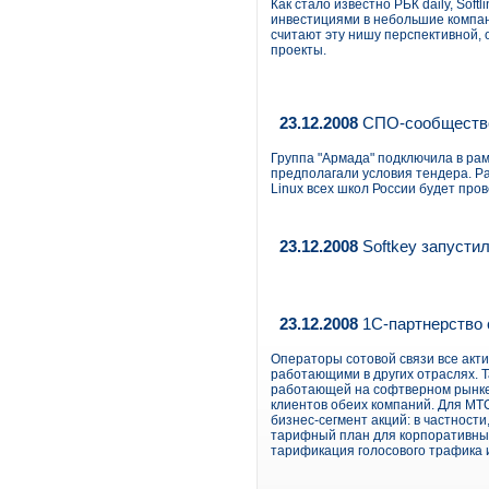
Как стало известно РБК daily, Sof
инвестициями в небольшие компа
считают эту нишу перспективной, 
проекты.
23.12.2008
СПО-сообщество
Группа "Армада" подключила в рам
предполагали условия тендера. Р
Linux всех школ России будет пров
23.12.2008
Softkey запустил
23.12.2008
1С-партнерство 
Операторы сотовой связи все акт
работающими в других отраслях. 
работающей на софтверном рынке
клиентов обеих компаний. Для МТ
бизнес-сегмент акций: в частност
тарифный план для корпоративных
тарификация голосового трафика 