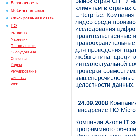
рынок стран СНГ и н
Безопасность
клиентам в странах 
Мобильная связь
Enterprise. Компани
Фиксированная связь
лидер среди произво
ПО
исследования цифро
Рынок ПК
правительственные и
Маркетинг
правоохранительные
Торговые сети
для проведения тща
Оборудование
любого типа, среди 
Outsourcing
интеллектуальной со
Кадры
проверки совместимо
Регулирование
вышеперечисленные 
Финансы
целостности данных.
Web
24.09.2008
Компания
внедрение ПО Micro
Компания Azone IT з
программного обеспеч