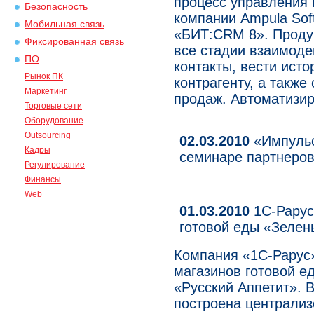
процесс управления
Безопасность
компании Ampula Sof
Мобильная связь
«БИТ:CRM 8». Проду
Фиксированная связь
все стадии взаимоде
ПО
контакты, вести ист
Рынок ПК
контрагенту, а такж
Маркетинг
продаж. Автоматизир
Торговые сети
Оборудование
Outsourcing
02.03.2010
«Импульс
Кадры
семинаре партнеро
Регулирование
Финансы
Web
01.03.2010
1С-Рарус
готовой еды «Зелен
Компания «1С-Рарус
магазинов готовой е
«Русский Аппетит». 
построена централиз