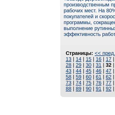
производственным п
рабочих мест. На 80
покупателей и скоро
программы, сокращен
выполнение рутинны
эффективность работ
Страницы:
<< пред
13
|
14
|
15
|
16
|
17
28
|
29
|
30
|
31
|
32
43
|
44
|
45
|
46
|
47
58
|
59
|
60
|
61
|
62
73
|
74
|
75
|
76
|
77
88
|
89
|
90
|
91
|
92