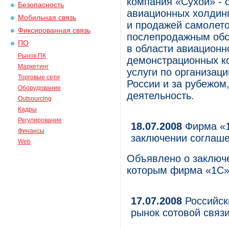
компания «Сухой» - 
Безопасность
авиационных холдин
Мобильная связь
и продажей самолето
Фиксированная связь
послепродажным обс
ПО
в области авиационн
Рынок ПК
демонстрационных ко
Маркетинг
услуги по организаци
Торговые сети
России и за рубежом
Оборудование
деятельность.
Outsourcing
Кадры
Регулирование
18.07.2008
Фирма «1
Финансы
заключении соглаш
Web
Объявлено о заключе
которым фирма «1С»
17.07.2008
Российск
рынок сотовой связ