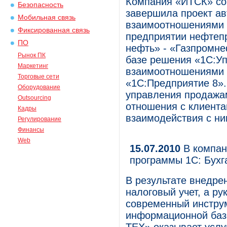
Компания «ИТСК» со
Безопасность
завершила проект ав
Мобильная связь
взаимоотношениями 
Фиксированная связь
предприятии нефтеп
ПО
нефть» - «Газпромне
Рынок ПК
базе решения «1С:Уп
Маркетинг
взаимоотношениями 
Торговые сети
«1С:Предприятие 8».
Оборудование
управления продажа
Outsourcing
отношения с клиента
Кадры
взаимодействия с ни
Регулирование
Финансы
Web
15.07.2010
В компан
программы 1С: Бухг
В результате внедре
налоговый учет, а р
современный инструм
информационной баз